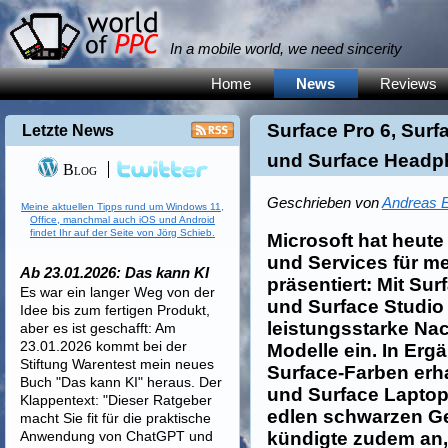
In a mobile world, we need sincerity
Home
News
Reviews
Surface Pro 6, Surf
Letzte News
und Surface Headph
Blog
Geschrieben von
Andreas E
Meine aktuellen Tipps rund um Windows 11,
Office, manchmal auch iOS und Android
findet Ihr auf der Seite von Jörg Schieb.
Microsoft hat heute
und Services für me
Ab 23.01.2026: Das kann KI
präsentiert: Mit Sur
Es war ein langer Weg von der
und Surface Studio
Idee bis zum fertigen Produkt,
leistungsstarke Na
aber es ist geschafft: Am
23.01.2026 kommt bei der
Modelle ein. In Er
Stiftung Warentest mein neues
Surface-Farben erh
Buch "Das kann KI" heraus. Der
und Surface Laptop
Klappentext: "Dieser Ratgeber
edlen schwarzen G
macht Sie fit für die praktische
Anwendung von ChatGPT und
kündigte zudem an