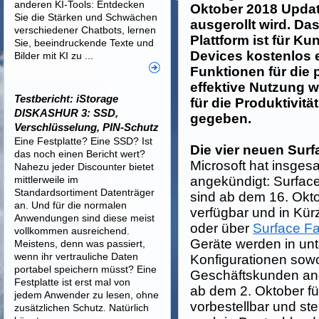
anderen KI-Tools: Entdecken
Oktober 2018 Updat
Sie die Stärken und Schwächen
ausgerollt wird. Da
verschiedener Chatbots, lernen
Plattform ist für K
Sie, beeindruckende Texte und
Devices kostenlos 
Bilder mit KI zu ...
Funktionen für die 
effektive Nutzung 
Testbericht: iStorage
für die Produktivitä
DISKASHUR 3: SSD,
gegeben.
Verschlüsselung, PIN-Schutz
Eine Festplatte? Eine SSD? Ist
Die vier neuen Surf
das noch einen Bericht wert?
Microsoft hat insges
Nahezu jeder Discounter bietet
mittlerweile im
angekündigt: Surfac
Standardsortiment Datenträger
sind ab dem 16. Okt
an. Und für die normalen
verfügbar und in Kü
Anwendungen sind diese meist
oder über
Surface F
vollkommen ausreichend.
Geräte werden in unt
Meistens, denn was passiert,
wenn ihr vertrauliche Daten
Konfigurationen sowoh
portabel speichern müsst? Eine
Geschäftskunden ang
Festplatte ist erst mal von
ab dem 2. Oktober f
jedem Anwender zu lesen, ohne
vorbestellbar und st
zusätzlichen Schutz. Natürlich