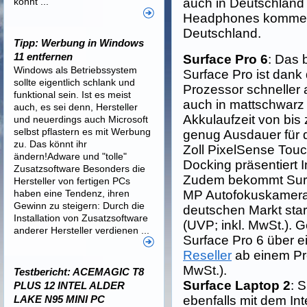
könnt ...
auch in Deutschland 
Headphones kommen 
Deutschland.
Tipp: Werbung in Windows
11 entfernen
Surface Pro 6
: Das 
Windows als Betriebssystem
Surface Pro ist dank
sollte eigentlich schlank und
Prozessor schneller 
funktional sein. Ist es meist
auch in mattschwarz 
auch, es sei denn, Hersteller
Akkulaufzeit von bis
und neuerdings auch Microsoft
selbst pflastern es mit Werbung
genug Ausdauer für 
zu. Das könnt ihr
Zoll PixelSense Touc
ändern!Adware und "tolle"
Docking präsentiert In
Zusatzsoftware Besonders die
Zudem bekommt Surfa
Hersteller von fertigen PCs
haben eine Tendenz, ihren
MP Autofokuskamera.
Gewinn zu steigern: Durch die
deutschen Markt star
Installation von Zusatzsoftware
(UVP; inkl. MwSt.).
anderer Hersteller verdienen ...
Surface Pro 6 über e
Reseller
ab einem Pre
MwSt.).
Testbericht: ACEMAGIC T8
Surface Laptop 2
: 
PLUS 12 INTEL ALDER
LAKE N95 MINI PC
ebenfalls mit dem In