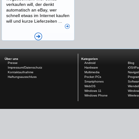
verkaufen will, der denkt
automatisch an eBay, wer
schnell etwas im Internet kaufen
will und kurze Lieferzeiten ...
Über uns
Kategorien
Presse
Android
Blog
Impressum/Datenschutz
Hardware
iOS/iP
Kontaktaufnahme
Multimedia
Navigat
Haftungsausschluss
Pocket PCs
Progra
Smartphones
Softwar
WebOS
Wendel
Windows 11
Window
Windows Phone
Wireles