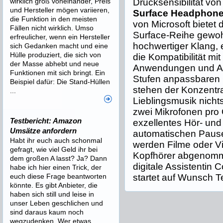
wirklich groß voneinander, Preis
Drucksensibilität vo
und Hersteller mögen variieren,
Surface Headphon
die Funktion in den meisten
von Microsoft bietet 
Fällen nicht wirklich. Umso
Surface-Reihe gewoh
erfreulicher, wenn ein Hersteller
hochwertiger Klang, 
sich Gedanken macht und eine
Hülle produziert, die sich von
die Kompatibilität mi
der Masse abhebt und neue
Anwendungen und Anb
Funktionen mit sich bringt. Ein
Stufen anpassbaren
Beispiel dafür: Die Stand-Hüllen
stehen der Konzentrat
...
Lieblingsmusik nicht
zwei Mikrofonen pro
Testbericht: Amazon
exzellentes Hör- und 
Umsätze anfordern
automatischen Paus
Habt ihr euch auch schonmal
werden Filme oder V
gefragt, wie viel Geld ihr bei
Kopfhörer abgenomme
dem großen A lasst? Ja? Dann
digitale Assistentin C
habe ich hier einen Trick, der
euch diese Frage beantworten
startet auf Wunsch T
könnte. Es gibt Anbieter, die
haben sich still und leise in
unser Leben geschlichen und
sind daraus kaum noch
wegzudenken. Wer etwas