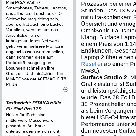
Mini PCs? Wofür?
Prozessor bei einer A
Smartphones, Tablets, Laptops,
Stunden. Das 13,5 Z
das alles reicht doch aus? Die
mit ultra-schlankem 
Sichtweise mag richtig sein,
Übersicht und ermögli
aber sie hat auch eine Lücke:
Vor allem, wenn es um das
OmniSonic-Lautsprec
Anschließen an ein
Klang. Surface Lapt
kabelgebundenes Netzwerk
einem Preis von 1.149
geht, wenn mehrere Monitore
Endkunden. Geschäf
angeschlossen werden sollen,
Laptop 2 über einen
dann kommen diese auf
Portabilität ausgelegten
Reseller
ab einem Pre
Lösungen schnell an ihre
MwSt.).
Grenzen. Und tatsächlich: Ein
Surface Studio 2
: M
Mini-PC wie der ACEMAGIC T8
Grafikleistung ist Su
PLUS ...
und leistungsfähigste
wurde. Das 28 Zoll Br
Testbericht: PITAKA Hülle
38 Prozent heller un
für iPad Pro 12.9
als beim Vorgängerm
Hüllen für iPads sind
bietet USB-C-Unters
mittlerweile Massenware
Performance unter Xb
geworden. Am Ende
den neuesten Surfac
unterscheiden sie sich nicht