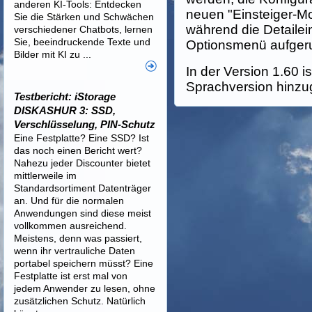
anderen KI-Tools: Entdecken
neuen "Einsteiger-M
Sie die Stärken und Schwächen
während die Detailei
verschiedener Chatbots, lernen
Sie, beeindruckende Texte und
Optionsmenü aufger
Bilder mit KI zu ...
In der Version 1.60 i
Sprachversion hinzu
Testbericht: iStorage
DISKASHUR 3: SSD,
Verschlüsselung, PIN-Schutz
Eine Festplatte? Eine SSD? Ist
das noch einen Bericht wert?
Nahezu jeder Discounter bietet
mittlerweile im
Standardsortiment Datenträger
an. Und für die normalen
Anwendungen sind diese meist
vollkommen ausreichend.
Meistens, denn was passiert,
wenn ihr vertrauliche Daten
portabel speichern müsst? Eine
Festplatte ist erst mal von
jedem Anwender zu lesen, ohne
zusätzlichen Schutz. Natürlich