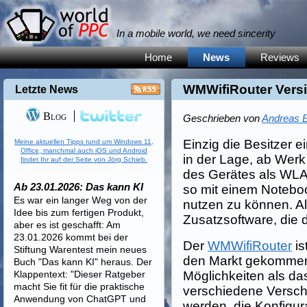
In a mobile world, we need sincerity
Home
News
Reviews
WMWifiRouter Versi
Letzte News
Blog
Geschrieben von
Andreas E
Einzig die Besitzer
Meine aktuellen Tipps rund um Windows 11,
Office, manchmal auch iOS und Android
in der Lage, ab Werk
findet Ihr auf der Seite von Jörg Schieb.
des Gerätes als WL
Ab 23.01.2026: Das kann KI
so mit einem Notebo
Es war ein langer Weg von der
nutzen zu können. Al
Idee bis zum fertigen Produkt,
Zusatzsoftware, die d
aber es ist geschafft: Am
23.01.2026 kommt bei der
Der
WMWifiRouter
is
Stiftung Warentest mein neues
den Markt gekommen 
Buch "Das kann KI" heraus. Der
Klappentext: "Dieser Ratgeber
Möglichkeiten als da
macht Sie fit für die praktische
verschiedene Verschl
Anwendung von ChatGPT und
werden, die Konfigura