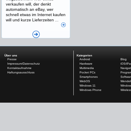
verkaufen will, der denkt
automatisch an eBay, wer
schnell etwas im Internet kaufen
will und kurze Lieferzeiten ...
Über uns
Kategorien
Presse
Android
Blog
Impressum/Datenschutz
Hardware
iOS/iP
Kontaktaufnahme
Multimedia
Navigat
Haftungsausschluss
Pocket PCs
Progra
Smartphones
Softwar
WebOS
Wendel
Windows 11
Window
Windows Phone
Wireles