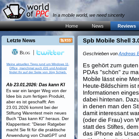
In a mobile world, we need sincerity
Home
News
Reviews
Spb Mobile Shell 3.
Letzte News
Blog
Geschrieben von
Andreas E
Es gehört zum guten 
Meine aktuellen Tipps rund um Windows 11,
Office, manchmal auch iOS und Android
PDAs "schön" zu ma
findet Ihr auf der Seite von Jörg Schieb.
Mobile lässt eine Me
Ab 23.01.2026: Das kann KI
Heute-Bildschirm ist 
Es war ein langer Weg von der
Informationen eingest
Idee bis zum fertigen Produkt,
dabei hintenan. Dazu
aber es ist geschafft: Am
in denen man den St
23.01.2026 kommt bei der
damit interessant wa
Stiftung Warentest mein neues
Buch "Das kann KI" heraus. Der
(oder die Frau) von 
Klappentext: "Dieser Ratgeber
statt des Stiftes, d
macht Sie fit für die praktische
das iPhone als Ursa
Anwendung von ChatGPT und