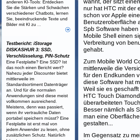
wähnt, der sitzt einem
anderen KI-Tools: Entdecken
Sie die Stärken und Schwächen
nur hat HTC mit der
verschiedener Chatbots, lernen
schon vor Apple ein
Sie, beeindruckende Texte und
Benutzeroberfläche 
Bilder mit KI zu ...
Spb Software haben m
Mobile Shell einen si
Verbreitung von benu
Testbericht: iStorage
gehabt.
DISKASHUR 3: SSD,
Verschlüsselung, PIN-Schutz
Zum Mobile World C
Eine Festplatte? Eine SSD? Ist
das noch einen Bericht wert?
mittlerweile die Versi
Nahezu jeder Discounter bietet
für den Endkunden ve
mittlerweile im
diese Software hat m
Standardsortiment Datenträger
Weil sie es geschaff
an. Und für die normalen
HTC Touch Diamond 
Anwendungen sind diese meist
vollkommen ausreichend.
überarbeiteten Touc
Meistens, denn was passiert,
Besser nämlich als S
wenn ihr vertrauliche Daten
man eine Oberfläche
portabel speichern müsst? Eine
gestalten...
Festplatte ist erst mal von
jedem Anwender zu lesen, ohne
Im Gegensatz zu me
zusätzlichen Schutz. Natürlich