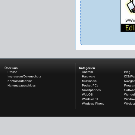
Über uns
Kategorien
Presse
Android
Blog
Impressum/Datenschutz
Hardware
iOS/iP
Kontaktaufnahme
Multimedia
Navigat
Haftungsausschluss
Pocket PCs
Progra
Smartphones
Softwar
WebOS
Wendel
Windows 11
Window
Windows Phone
Wireles