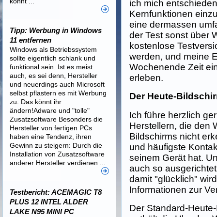
könnt ...
ich mich entschieden,
Kernfunktionen einzu
eine dermassen umfa
Tipp: Werbung in Windows
der Test sonst über
11 entfernen
kostenlose Testvers
Windows als Betriebssystem
werden, und meine Em
sollte eigentlich schlank und
Wochenende Zeit ein
funktional sein. Ist es meist
auch, es sei denn, Hersteller
erleben.
und neuerdings auch Microsoft
selbst pflastern es mit Werbung
Der Heute-Bildschi
zu. Das könnt ihr
ändern!Adware und "tolle"
Ich führe herzlich ge
Zusatzsoftware Besonders die
Herstellern, die den
Hersteller von fertigen PCs
Bildschirms nicht erk
haben eine Tendenz, ihren
Gewinn zu steigern: Durch die
und häufigste Kontak
Installation von Zusatzsoftware
seinem Gerät hat. Un
anderer Hersteller verdienen ...
auch so ausgerichtet
damit "glücklich" wir
Informationen zur Ve
Testbericht: ACEMAGIC T8
PLUS 12 INTEL ALDER
Der Standard-Heute-B
LAKE N95 MINI PC