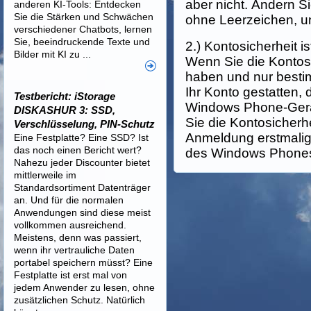
aber nicht. Ändern S
anderen KI-Tools: Entdecken
Sie die Stärken und Schwächen
ohne Leerzeichen, un
verschiedener Chatbots, lernen
Sie, beeindruckende Texte und
2.) Kontosicherheit ist
Bilder mit KI zu ...
Wenn Sie die Kontosi
haben und nur bestim
Ihr Konto gestatten, 
Testbericht: iStorage
Windows Phone-Gerät
DISKASHUR 3: SSD,
Sie die Kontosicherhe
Verschlüsselung, PIN-Schutz
Anmeldung erstmalig 
Eine Festplatte? Eine SSD? Ist
das noch einen Bericht wert?
des Windows Phones
Nahezu jeder Discounter bietet
mittlerweile im
Standardsortiment Datenträger
an. Und für die normalen
Anwendungen sind diese meist
vollkommen ausreichend.
Meistens, denn was passiert,
wenn ihr vertrauliche Daten
portabel speichern müsst? Eine
Festplatte ist erst mal von
jedem Anwender zu lesen, ohne
zusätzlichen Schutz. Natürlich