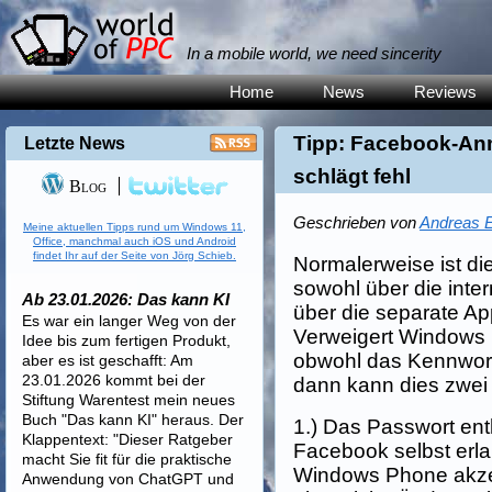
In a mobile world, we need sincerity
Home
News
Reviews
Tipp: Facebook-An
Letzte News
schlägt fehl
Blog
Geschrieben von
Andreas E
Meine aktuellen Tipps rund um Windows 11,
Office, manchmal auch iOS und Android
findet Ihr auf der Seite von Jörg Schieb.
Normalerweise ist d
sowohl über die inte
Ab 23.01.2026: Das kann KI
über die separate A
Es war ein langer Weg von der
Verweigert Windows 
Idee bis zum fertigen Produkt,
obwohl das Kennwort
aber es ist geschafft: Am
23.01.2026 kommt bei der
dann kann dies zwei
Stiftung Warentest mein neues
Buch "Das kann KI" heraus. Der
1.) Das Passwort ent
Klappentext: "Dieser Ratgeber
Facebook selbst erla
macht Sie fit für die praktische
Windows Phone akzep
Anwendung von ChatGPT und