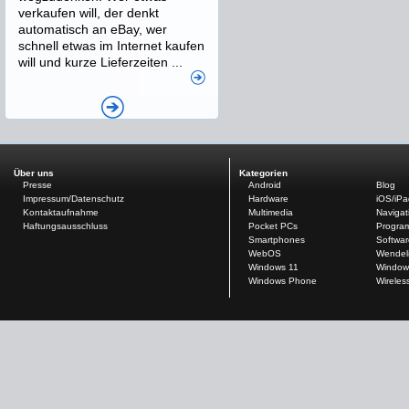
verkaufen will, der denkt
automatisch an eBay, wer
schnell etwas im Internet kaufen
will und kurze Lieferzeiten ...
Über uns
Kategorien
Presse
Android
Blog
Impressum/Datenschutz
Hardware
iOS/iP
Kontaktaufnahme
Multimedia
Navigat
Haftungsausschluss
Pocket PCs
Progra
Smartphones
Softwar
WebOS
Wendel
Windows 11
Window
Windows Phone
Wireles