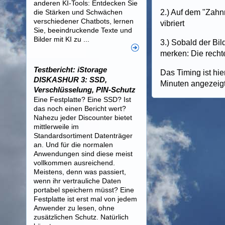
anderen KI-Tools: Entdecken Sie
die Stärken und Schwächen
2.) Auf dem "Zahn
verschiedener Chatbots, lernen
vibriert
Sie, beeindruckende Texte und
Bilder mit KI zu ...
3.) Sobald der Bil
merken: Die rech
Testbericht: iStorage
Das Timing ist hi
DISKASHUR 3: SSD,
Minuten angezeigt
Verschlüsselung, PIN-Schutz
Eine Festplatte? Eine SSD? Ist
das noch einen Bericht wert?
Nahezu jeder Discounter bietet
mittlerweile im
Standardsortiment Datenträger
an. Und für die normalen
Anwendungen sind diese meist
vollkommen ausreichend.
Meistens, denn was passiert,
wenn ihr vertrauliche Daten
portabel speichern müsst? Eine
Festplatte ist erst mal von jedem
Anwender zu lesen, ohne
zusätzlichen Schutz. Natürlich