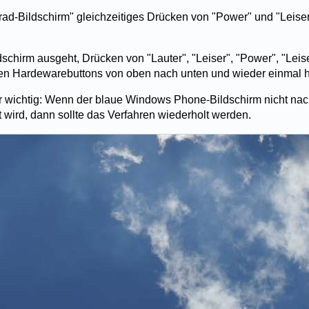
rad-Bildschirm" gleichzeitiges Drücken von "Power" und "Leiser
dschirm ausgeht, Drücken von "Lauter", "Leiser", "Power", "Leise
ten Hardewarebuttons von oben nach unten und wieder einmal 
er wichtig: Wenn der blaue Windows Phone-Bildschirm nicht nac
 wird, dann sollte das Verfahren wiederholt werden.