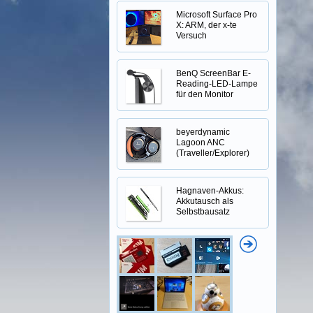
Microsoft Surface Pro
X: ARM, der x-te
Versuch
BenQ ScreenBar E-
Reading-LED-Lampe
für den Monitor
beyerdynamic
Lagoon ANC
(Traveller/Explorer)
Hagnaven-Akkus:
Akkutausch als
Selbstbausatz