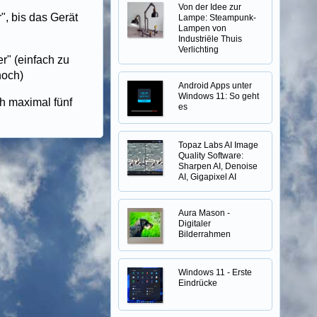
Von der Idee zur
", bis das Gerät
Lampe: Steampunk-
Lampen von
Industriële Thuis
Verlichting
r" (einfach zu
hoch)
Android Apps unter
Windows 11: So geht
h maximal fünf
es
Topaz Labs AI Image
Quality Software:
Sharpen AI, Denoise
AI, Gigapixel AI
Aura Mason -
Digitaler
Bilderrahmen
Windows 11 - Erste
Eindrücke