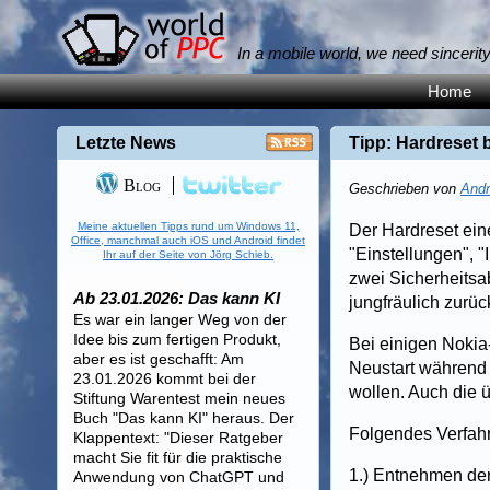
In a mobile world, we need sincerit
Home
Letzte News
Tipp: Hardreset
Blog
Geschrieben von
Andr
Meine aktuellen Tipps rund um Windows 11,
Der Hardreset ein
Office, manchmal auch iOS und Android findet
"Einstellungen", 
Ihr auf der Seite von Jörg Schieb.
zwei Sicherheitsa
Ab 23.01.2026: Das kann KI
jungfräulich zurüc
Es war ein langer Weg von der
Idee bis zum fertigen Produkt,
Bei einigen Nokia
aber es ist geschafft: Am
Neustart während
23.01.2026 kommt bei der
wollen. Auch die 
Stiftung Warentest mein neues
Buch "Das kann KI" heraus. Der
Folgendes Verfahre
Klappentext: "Dieser Ratgeber
macht Sie fit für die praktische
1.) Entnehmen de
Anwendung von ChatGPT und