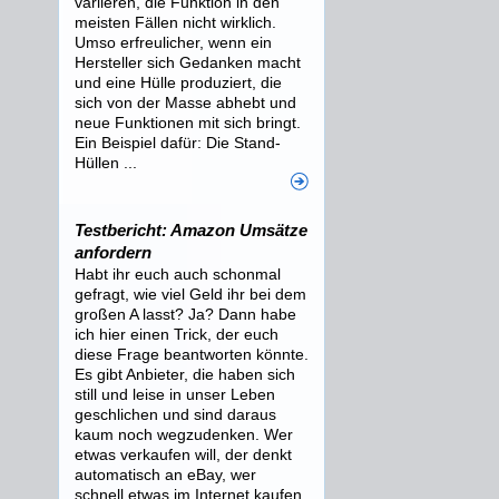
variieren, die Funktion in den
meisten Fällen nicht wirklich.
Umso erfreulicher, wenn ein
Hersteller sich Gedanken macht
und eine Hülle produziert, die
sich von der Masse abhebt und
neue Funktionen mit sich bringt.
Ein Beispiel dafür: Die Stand-
Hüllen ...
Testbericht: Amazon Umsätze
anfordern
Habt ihr euch auch schonmal
gefragt, wie viel Geld ihr bei dem
großen A lasst? Ja? Dann habe
ich hier einen Trick, der euch
diese Frage beantworten könnte.
Es gibt Anbieter, die haben sich
still und leise in unser Leben
geschlichen und sind daraus
kaum noch wegzudenken. Wer
etwas verkaufen will, der denkt
automatisch an eBay, wer
schnell etwas im Internet kaufen