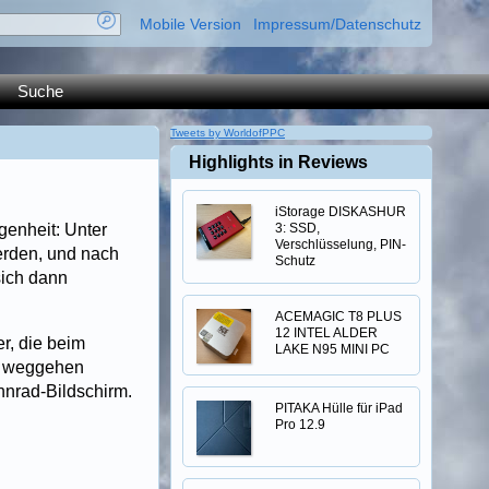
Mobile Version
Impressum/Datenschutz
Suche
Tweets by WorldofPPC
Highlights in Reviews
iStorage DISKASHUR
genheit: Unter
3: SSD,
Verschlüsselung, PIN-
erden, und nach
Schutz
sich dann
ACEMAGIC T8 PLUS
12 INTEL ALDER
r, die beim
LAKE N95 MINI PC
hr weggehen
hnrad-Bildschirm.
PITAKA Hülle für iPad
Pro 12.9