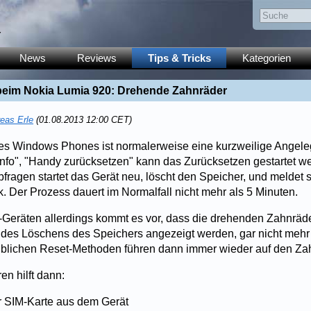
y
News
Reviews
Tips & Tricks
Kategorien
 beim Nokia Lumia 920: Drehende Zahnräder
eas Erle
(01.08.2013 12:00 CET)
es Windows Phones ist normalerweise eine kurzweilige Angele
"Info", "Handy zurücksetzen" kann das Zurücksetzen gestartet w
bfragen startet das Gerät neu, löscht den Speicher, und meldet 
k. Der Prozess dauert im Normalfall nicht mehr als 5 Minuten.
-Geräten allerdings kommt es vor, dass die drehenden Zahnräde
 des Löschens des Speichers angezeigt werden, gar nicht me
üblichen Reset-Methoden führen dann immer wieder auf den Za
n hilft dann:
r SIM-Karte aus dem Gerät