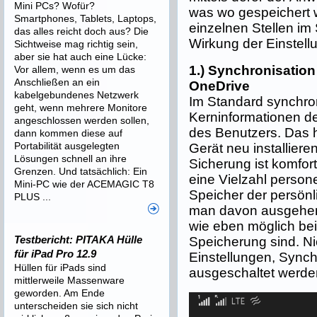
Mini PCs? Wofür?
was wo gespeichert wi
Smartphones, Tablets, Laptops,
einzelnen Stellen im
das alles reicht doch aus? Die
Wirkung der Einstell
Sichtweise mag richtig sein,
aber sie hat auch eine Lücke:
1.) Synchronisation
Vor allem, wenn es um das
Anschließen an ein
OneDrive
kabelgebundenes Netzwerk
Im Standard synchro
geht, wenn mehrere Monitore
Kerninformationen d
angeschlossen werden sollen,
des Benutzers. Das 
dann kommen diese auf
Portabilität ausgelegten
Gerät neu installier
Lösungen schnell an ihre
Sicherung ist komfort
Grenzen. Und tatsächlich: Ein
eine Vielzahl perso
Mini-PC wie der ACEMAGIC T8
Speicher der persönl
PLUS ...
man davon ausgehen,
wie eben möglich bei
Testbericht: PITAKA Hülle
Speicherung sind. Ni
für iPad Pro 12.9
Einstellungen, Synch
Hüllen für iPads sind
ausgeschaltet werde
mittlerweile Massenware
geworden. Am Ende
unterscheiden sie sich nicht