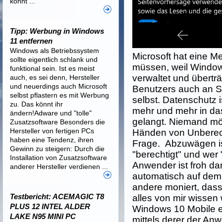
könnt ...
Tipp: Werbung in Windows
11 entfernen
Windows als Betriebssystem
Microsoft hat eine M
sollte eigentlich schlank und
müssen, weil Window
funktional sein. Ist es meist
verwaltet und übert
auch, es sei denn, Hersteller
und neuerdings auch Microsoft
Benutzers auch an 
selbst pflastern es mit Werbung
selbst. Datenschutz 
zu. Das könnt ihr
mehr und mehr in da
ändern!Adware und "tolle"
gelangt. Niemand mö
Zusatzsoftware Besonders die
Hersteller von fertigen PCs
Händen von Unberech
haben eine Tendenz, ihren
Frage. Abzuwägen is
Gewinn zu steigern: Durch die
"berechtigt" und wer 
Installation von Zusatzsoftware
Anwender ist froh da
anderer Hersteller verdienen ...
automatisch auf dem 
andere moniert, dass
Testbericht: ACEMAGIC T8
alles von mir wissen
PLUS 12 INTEL ALDER
Windows 10 Mobile ei
LAKE N95 MINI PC
mittels derer der An