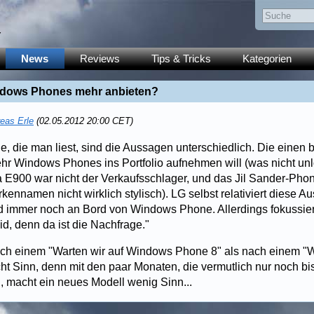
y
News
Reviews
Tips & Tricks
Kategorien
indows Phones mehr anbieten?
eas Erle
(02.05.2012 20:00 CET)
e, die man liest, sind die Aussagen unterschiedlich. Die einen 
ehr Windows Phones ins Portfolio aufnehmen will (was nicht unl
 E900 war nicht der Verkaufsschlager, und das Jil Sander-Ph
ennamen nicht wirklich stylisch). LG selbst relativiert diese 
d immer noch an Bord von Windows Phone. Allerdings fokussier
d, denn da ist die Nachfrage."
ach einem "Warten wir auf Windows Phone 8" als nach einem "Wir
t Sinn, denn mit den paar Monaten, die vermutlich nur noch 
, macht ein neues Modell wenig Sinn...