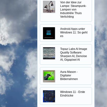
Von der Idee zur
Lampe: Steampunk-
Lampen von
Industriële Thuis
Verlichting
Android Apps unter
Windows 11: So geht
es
Topaz Labs AI Image
Quality Software:
Sharpen AI, Denoise
AI, Gigapixel AI
Aura Mason -
Digitaler
Bilderrahmen
Windows 11 - Erste
Eindrücke