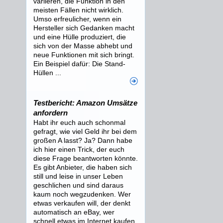
variieren, die Funktion in den
meisten Fällen nicht wirklich.
Umso erfreulicher, wenn ein
Hersteller sich Gedanken macht
und eine Hülle produziert, die
sich von der Masse abhebt und
neue Funktionen mit sich bringt.
Ein Beispiel dafür: Die Stand-
Hüllen ...
Testbericht: Amazon Umsätze
anfordern
Habt ihr euch auch schonmal
gefragt, wie viel Geld ihr bei dem
großen A lasst? Ja? Dann habe
ich hier einen Trick, der euch
diese Frage beantworten könnte.
Es gibt Anbieter, die haben sich
still und leise in unser Leben
geschlichen und sind daraus
kaum noch wegzudenken. Wer
etwas verkaufen will, der denkt
automatisch an eBay, wer
schnell etwas im Internet kaufen