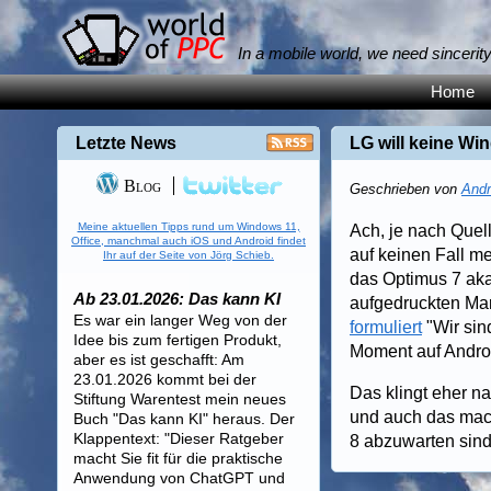
In a mobile world, we need sincerit
Home
Letzte News
LG will keine W
Blog
Geschrieben von
Andr
Meine aktuellen Tipps rund um Windows 11,
Ach, je nach Quell
Office, manchmal auch iOS und Android findet
auf keinen Fall m
Ihr auf der Seite von Jörg Schieb.
das Optimus 7 aka
Ab 23.01.2026: Das kann KI
aufgedruckten Mark
Es war ein langer Weg von der
formuliert
"Wir sin
Idee bis zum fertigen Produkt,
Moment auf Androi
aber es ist geschafft: Am
23.01.2026 kommt bei der
Das klingt eher n
Stiftung Warentest mein neues
und auch das mach
Buch "Das kann KI" heraus. Der
Klappentext: "Dieser Ratgeber
8 abzuwarten sind
macht Sie fit für die praktische
Anwendung von ChatGPT und