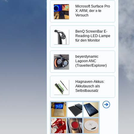
Microsoft Surface Pro
X: ARM, der x-te
Versuch
BenQ ScreenBar E-
Reading-LED-Lampe
für den Monitor
beyerdynamic
Lagoon ANC
(Traveller/Explorer)
Hagnaven-Akkus:
Akkutausch als
Selbstbausatz