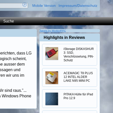
Mobile Version
Impressum/Datenschutz
Suche
Tweets by WorldofPPC
Highlights in Reviews
iStorage DISKASHUR
berichten, dass LG
3: SSD,
Verschlüsselung, PIN-
ogisch scheint,
Schutz
one ausser dem
Aussagen und
ACEMAGIC T8 PLUS
en wir uns im
12 INTEL ALDER
LAKE N95 MINI PC
 sind raus."...
PITAKA Hülle für iPad
bis Windows Phone
Pro 12.9