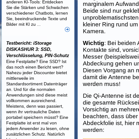
anderen KI-Tools: Entdecken
marginalem Aufwand
Sie die Stärken und Schwächen
Beide sind nur gekle
verschiedener Chatbots, lernen
unproblematischsten,
Sie, beeindruckende Texte und
kleiner Ring rund um
Bilder mit KI zu ...
Kamera.
Wichtig
: Bei beiden
Testbericht: iStorage
DISKASHUR 3: SSD,
Kontakte sind, vorsi
Verschlüsselung, PIN-Schutz
Messer (beispielswei
Eine Festplatte? Eine SSD? Ist
Abdeckung gehen und
das noch einen Bericht wert?
Diesen Vorgang an m
Nahezu jeder Discounter bietet
damit die Antenne b
mittlerweile im
werden muss!
Standardsortiment Datenträger
an. Und für die normalen
Anwendungen sind diese meist
Die Qi-Antenne ist de
vollkommen ausreichend.
die gesamte Rückseit
Meistens, denn was passiert,
Vorsichtig an mehrere
wenn ihr vertrauliche Daten
beachten, dass über
portabel speichern müsst? Eine
Abdeckfolie ist, hier
Festplatte ist erst mal von
jedem Anwender zu lesen, ohne
werden:
zusätzlichen Schutz. Natürlich