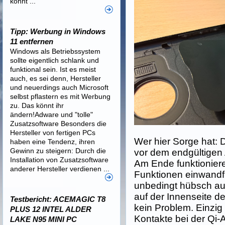
könnt ...
Tipp: Werbung in Windows
11 entfernen
Windows als Betriebssystem
sollte eigentlich schlank und
funktional sein. Ist es meist
auch, es sei denn, Hersteller
und neuerdings auch Microsoft
selbst pflastern es mit Werbung
zu. Das könnt ihr
ändern!Adware und "tolle"
Zusatzsoftware Besonders die
Hersteller von fertigen PCs
Wer hier Sorge hat: D
haben eine Tendenz, ihren
Gewinn zu steigern: Durch die
vor dem endgültigen
Installation von Zusatzsoftware
Am Ende funktionier
anderer Hersteller verdienen ...
Funktionen einwandfr
unbedingt hübsch au
auf der Innenseite d
Testbericht: ACEMAGIC T8
kein Problem. Einzig 
PLUS 12 INTEL ALDER
Kontakte bei der Qi-A
LAKE N95 MINI PC