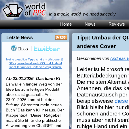
In a mobile world, we need sincerity
Home
News
Reviews
Tipp: Umbau der QI
Letzte News
anderes Cover
Blog
Geschrieben von
Andreas E
Meine aktuellen Tipps rund um Windows 11,
Office, manchmal auch iOS und Android
findet Ihr auf der Seite von Jörg Schieb.
Leider ist Microsoft 
Batteriabdeckungen 
Ab 23.01.2026: Das kann KI
Die meisten Alternat
Es war ein langer Weg von der
Antennen, die das k
Idee bis zum fertigen Produkt,
Datenaustausch per 
aber es ist geschafft: Am
23.01.2026 kommt bei der
beispielsweise
diese
Stiftung Warentest mein neues
Blick bleibt hier nur
Buch "Das kann KI" heraus. Der
schönen anderen Cov
Klappentext: "Dieser Ratgeber
muss aber nicht sein
macht Sie fit für die praktische
Anwendung von ChatGPT und
ruhige Hand und ein 