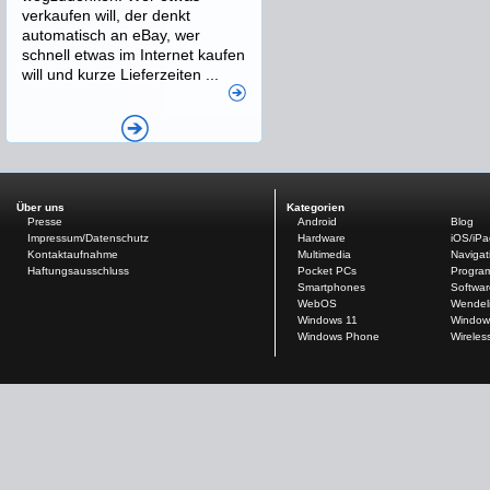
verkaufen will, der denkt
automatisch an eBay, wer
schnell etwas im Internet kaufen
will und kurze Lieferzeiten ...
Über uns
Kategorien
Presse
Android
Blog
Impressum/Datenschutz
Hardware
iOS/iP
Kontaktaufnahme
Multimedia
Navigat
Haftungsausschluss
Pocket PCs
Progra
Smartphones
Softwar
WebOS
Wendel
Windows 11
Window
Windows Phone
Wireles