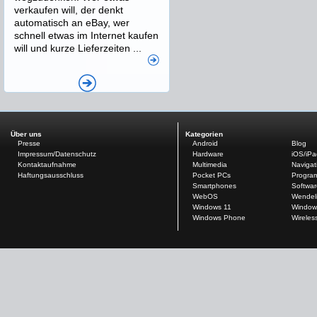
verkaufen will, der denkt
automatisch an eBay, wer
schnell etwas im Internet kaufen
will und kurze Lieferzeiten ...
Über uns
Kategorien
Presse
Android
Blog
Impressum/Datenschutz
Hardware
iOS/iP
Kontaktaufnahme
Multimedia
Navigat
Haftungsausschluss
Pocket PCs
Progra
Smartphones
Softwar
WebOS
Wendel
Windows 11
Window
Windows Phone
Wireles