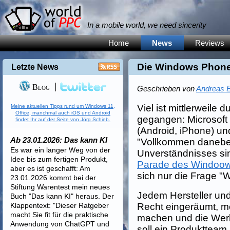
In a mobile world, we need sincerity
Home
News
Reviews
Die Windows Phone
Letzte News
Blog
Geschrieben von
Andreas E
Viel ist mittlerweile 
Meine aktuellen Tipps rund um Windows 11,
Office, manchmal auch iOS und Android
gegangen: Microsoft 
findet Ihr auf der Seite von Jörg Schieb.
(Android, iPhone) und 
Ab 23.01.2026: Das kann KI
"Vollkommen danebe
Es war ein langer Weg von der
Unverständnisses si
Idee bis zum fertigen Produkt,
Parade des Windoo
aber es ist geschafft: Am
sich nur die Frage 
23.01.2026 kommt bei der
Stiftung Warentest mein neues
Jedem Hersteller und
Buch "Das kann KI" heraus. Der
Klappentext: "Dieser Ratgeber
Recht eingeräumt, mö
macht Sie fit für die praktische
machen und die Wer
Anwendung von ChatGPT und
soll ein Produktteam