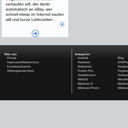
verkaufen will, der denkt
automatisch an eBay, wer
schnell etwas im Internet kaufen
will und kurze Lieferzeiten ...
Über uns
Kategorien
Presse
Android
Blog
Impressum/Datenschutz
Hardware
iOS/iP
Kontaktaufnahme
Multimedia
Navigat
Haftungsausschluss
Pocket PCs
Progra
Smartphones
Softwar
WebOS
Wendel
Windows 11
Window
Windows Phone
Wireles