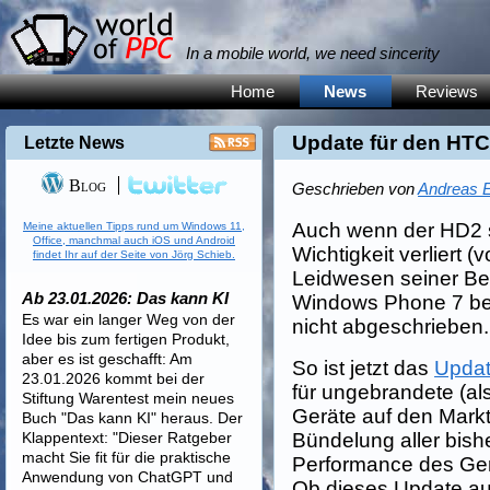
In a mobile world, we need sincerity
Home
News
Reviews
Update für den HT
Letzte News
Blog
Geschrieben von
Andreas E
Auch wenn der HD2 s
Meine aktuellen Tipps rund um Windows 11,
Office, manchmal auch iOS und Android
Wichtigkeit verliert (
findet Ihr auf der Seite von Jörg Schieb.
Leidwesen seiner Bes
Ab 23.01.2026: Das kann KI
Windows Phone 7 be
Es war ein langer Weg von der
nicht abgeschrieben.
Idee bis zum fertigen Produkt,
aber es ist geschafft: Am
So ist jetzt das
Updat
23.01.2026 kommt bei der
für ungebrandete (a
Stiftung Warentest mein neues
Geräte auf den Mar
Buch "Das kann KI" heraus. Der
Klappentext: "Dieser Ratgeber
Bündelung aller bish
macht Sie fit für die praktische
Performance des Gerä
Anwendung von ChatGPT und
Ob dieses Update auc