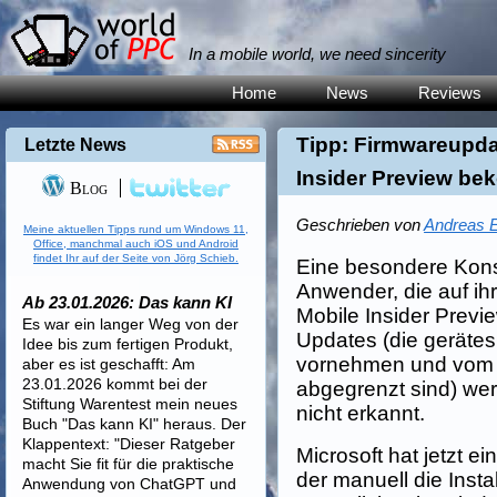
In a mobile world, we need sincerity
Home
News
Reviews
Tipp: Firmwareupda
Letzte News
Insider Preview b
Blog
Geschrieben von
Andreas E
Meine aktuellen Tipps rund um Windows 11,
Office, manchmal auch iOS und Android
findet Ihr auf der Seite von Jörg Schieb.
Eine besondere Kons
Anwender, die auf i
Ab 23.01.2026: Das kann KI
Mobile Insider Previe
Es war ein langer Weg von der
Updates (die geräte
Idee bis zum fertigen Produkt,
vornehmen und vom 
aber es ist geschafft: Am
23.01.2026 kommt bei der
abgegrenzt sind) we
Stiftung Warentest mein neues
nicht erkannt.
Buch "Das kann KI" heraus. Der
Klappentext: "Dieser Ratgeber
Microsoft hat jetzt 
macht Sie fit für die praktische
der manuell die Inst
Anwendung von ChatGPT und