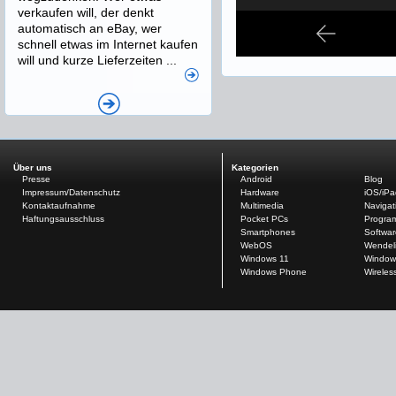
verkaufen will, der denkt
automatisch an eBay, wer
schnell etwas im Internet kaufen
will und kurze Lieferzeiten ...
Über uns
Kategorien
Presse
Android
Blog
Impressum/Datenschutz
Hardware
iOS/iP
Kontaktaufnahme
Multimedia
Navigat
Haftungsausschluss
Pocket PCs
Progra
Smartphones
Softwar
WebOS
Wendel
Windows 11
Window
Windows Phone
Wireles