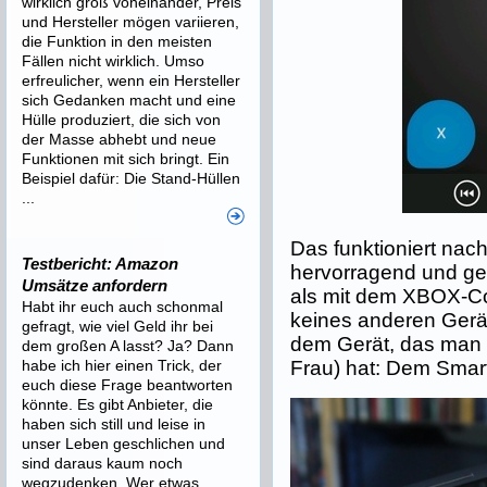
wirklich groß voneinander, Preis
und Hersteller mögen variieren,
die Funktion in den meisten
Fällen nicht wirklich. Umso
erfreulicher, wenn ein Hersteller
sich Gedanken macht und eine
Hülle produziert, die sich von
der Masse abhebt und neue
Funktionen mit sich bringt. Ein
Beispiel dafür: Die Stand-Hüllen
...
Das funktioniert na
Testbericht: Amazon
hervorragend und gefü
Umsätze anfordern
als mit dem XBOX-Con
Habt ihr euch auch schonmal
keines anderen Gerät
gefragt, wie viel Geld ihr bei
dem Gerät, das man
dem großen A lasst? Ja? Dann
Frau) hat: Dem Sma
habe ich hier einen Trick, der
euch diese Frage beantworten
könnte. Es gibt Anbieter, die
haben sich still und leise in
unser Leben geschlichen und
sind daraus kaum noch
wegzudenken. Wer etwas