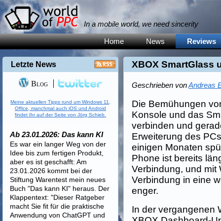
In a mobile world, we need sincerity
Home
News
Reviews
XBOX SmartGlass 
Letzte News
Blog
Geschrieben von
Andreas E
Die Bemühungen von 
Meine aktuellen Tipps rund um Windows 11,
Office, manchmal auch iOS und Android
Konsole und das Sma
findet Ihr auf der Seite von Jörg Schieb.
verbinden und gerade
Ab 23.01.2026: Das kann KI
Erweiterung des PCs 
Es war ein langer Weg von der
einigen Monaten sp
Idee bis zum fertigen Produkt,
Phone ist bereits län
aber es ist geschafft: Am
Verbindung, und mit
23.01.2026 kommt bei der
Verbindung in eine 
Stiftung Warentest mein neues
Buch "Das kann KI" heraus. Der
enger.
Klappentext: "Dieser Ratgeber
macht Sie fit für die praktische
In der vergangenen 
Anwendung von ChatGPT und
XBOX Dashboard-Upda