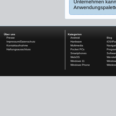
Unternehmen kann,
Anwendungspalette
Über uns
Kategorien
Presse
Android
Blog
Impressum/Datenschutz
Hardware
iOS/iP
Kontaktaufnahme
Multimedia
Navigat
Haftungsausschluss
Pocket PCs
Progra
Smartphones
Softwar
WebOS
Wendel
Windows 11
Window
Windows Phone
Wireles