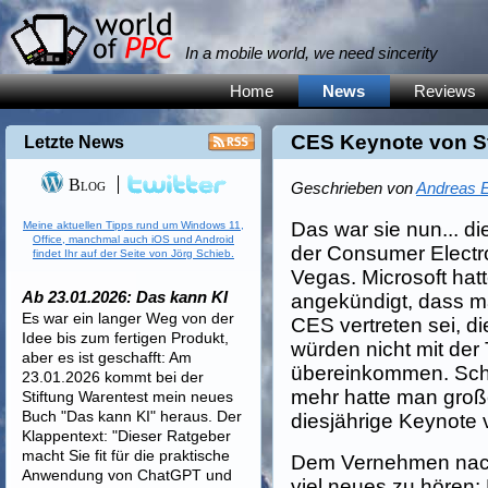
In a mobile world, we need sincerity
Home
News
Reviews
CES Keynote von S
Letzte News
Blog
Geschrieben von
Andreas E
Das war sie nun... di
Meine aktuellen Tipps rund um Windows 11,
Office, manchmal auch iOS und Android
der Consumer Electr
findet Ihr auf der Seite von Jörg Schieb.
Vegas. Microsoft hat
Ab 23.01.2026: Das kann KI
angekündigt, dass m
Es war ein langer Weg von der
CES vertreten sei, d
Idee bis zum fertigen Produkt,
würden nicht mit der
aber es ist geschafft: Am
übereinkommen. Scha
23.01.2026 kommt bei der
mehr hatte man groß
Stiftung Warentest mein neues
Buch "Das kann KI" heraus. Der
diesjährige Keynote v
Klappentext: "Dieser Ratgeber
macht Sie fit für die praktische
Dem Vernehmen nach a
Anwendung von ChatGPT und
viel neues zu hören: