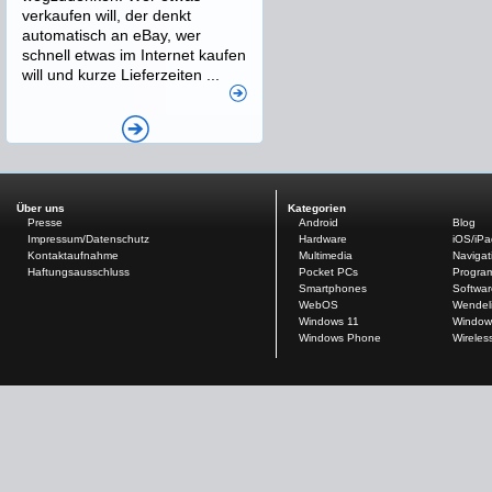
verkaufen will, der denkt
automatisch an eBay, wer
schnell etwas im Internet kaufen
will und kurze Lieferzeiten ...
Über uns
Kategorien
Presse
Android
Blog
Impressum/Datenschutz
Hardware
iOS/iP
Kontaktaufnahme
Multimedia
Navigat
Haftungsausschluss
Pocket PCs
Progra
Smartphones
Softwar
WebOS
Wendel
Windows 11
Window
Windows Phone
Wireles