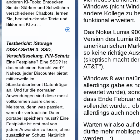
anderen KI-Tools: Entdecken
Windows (nicht Wind
Sie die Stärken und Schwächen
andere Kollege zu be
verschiedener Chatbots, lernen
Sie, beeindruckende Texte und
funktional erweitert.
Bilder mit KI zu ...
Das Nokia Lumia 900,
Version des Lumia 8
Testbericht: iStorage
amerikanischen Markt 
DISKASHUR 3: SSD,
so keine richtige Au
Verschlüsselung, PIN-Schutz
(skeptisch macht de
Eine Festplatte? Eine SSD? Ist
AT&T").
das noch einen Bericht wert?
Nahezu jeder Discounter bietet
Windows 8 war natür
mittlerweile im
Standardsortiment Datenträger
allerdings gabe es no
an. Und für die normalen
erwartet wurde), son
Anwendungen sind diese meist
dass Ende Februar ei
vollkommen ausreichend.
vollendet würde... ob 
Meistens, denn was passiert,
allerdings auch noch 
wenn ihr vertrauliche Daten
portabel speichern müsst? Eine
Festplatte ist erst mal von
Warten wir also auf 
jedem Anwender zu lesen, ohne
dürfte mehr mobilspe
zusätzlichen Schutz. Natürlich
werden... :)