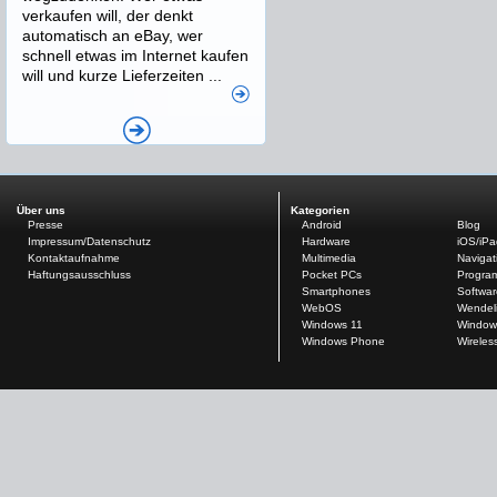
verkaufen will, der denkt
automatisch an eBay, wer
schnell etwas im Internet kaufen
will und kurze Lieferzeiten ...
Über uns
Kategorien
Presse
Android
Blog
Impressum/Datenschutz
Hardware
iOS/iP
Kontaktaufnahme
Multimedia
Navigat
Haftungsausschluss
Pocket PCs
Progra
Smartphones
Softwar
WebOS
Wendel
Windows 11
Window
Windows Phone
Wireles