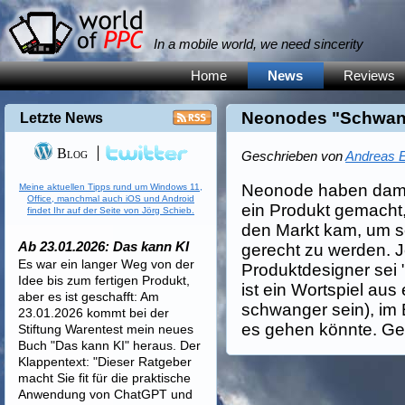
In a mobile world, we need sincerity
Home
News
Reviews
Neonodes "Schwan
Letzte News
Blog
Geschrieben von
Andreas E
Neonode haben dama
Meine aktuellen Tipps rund um Windows 11,
Office, manchmal auch iOS und Android
ein Produkt gemacht,
findet Ihr auf der Seite von Jörg Schieb.
den Markt kam, um s
Ab 23.01.2026: Das kann KI
gerecht zu werden. J
Es war ein langer Weg von der
Produktdesigner sei
Idee bis zum fertigen Produkt,
ist ein Wortspiel au
aber es ist geschafft: Am
schwanger sein), im
23.01.2026 kommt bei der
es gehen könnte. Ges
Stiftung Warentest mein neues
Buch "Das kann KI" heraus. Der
Klappentext: "Dieser Ratgeber
macht Sie fit für die praktische
Anwendung von ChatGPT und