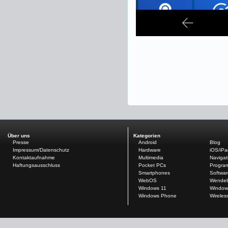
Über uns
Kategorien
Presse
Android
Blog
Impressum/Datenschutz
Hardware
iOS/iP
Kontaktaufnahme
Multimedia
Navigat
Haftungsausschluss
Pocket PCs
Progra
Smartphones
Softwar
WebOS
Wendel
Windows 11
Window
Windows Phone
Wireles