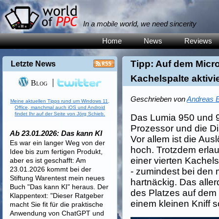
In a mobile world, we need sincerity
Home
News
Reviews
Tipp: Auf dem Micro
Letzte News
Kachelspalte aktivi
Blog
Geschrieben von
Andreas E
Meine aktuellen Tipps rund um Windows 11,
Office, manchmal auch iOS und Android
findet Ihr auf der Seite von Jörg Schieb.
Das Lumia 950 und 95
Prozessor und die Di
Ab 23.01.2026: Das kann KI
Vor allem ist die Aus
Es war ein langer Weg von der
hoch. Trotzdem erlau
Idee bis zum fertigen Produkt,
einer vierten Kachels
aber es ist geschafft: Am
23.01.2026 kommt bei der
- zumindest bei den
Stiftung Warentest mein neues
hartnäckig. Das alle
Buch "Das kann KI" heraus. Der
des Platzes auf dem 
Klappentext: "Dieser Ratgeber
einem kleinen Kniff s
macht Sie fit für die praktische
Anwendung von ChatGPT und