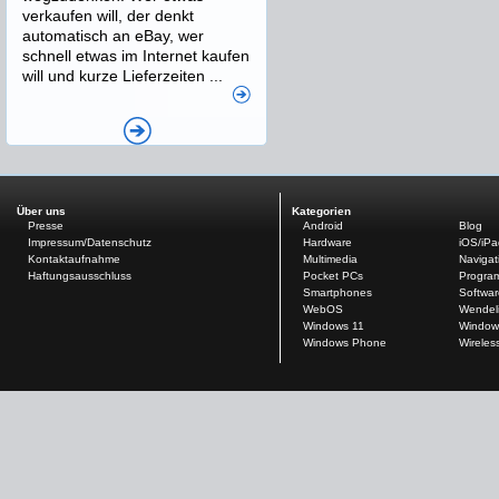
verkaufen will, der denkt
automatisch an eBay, wer
schnell etwas im Internet kaufen
will und kurze Lieferzeiten ...
Über uns
Kategorien
Presse
Android
Blog
Impressum/Datenschutz
Hardware
iOS/iP
Kontaktaufnahme
Multimedia
Navigat
Haftungsausschluss
Pocket PCs
Progra
Smartphones
Softwar
WebOS
Wendel
Windows 11
Window
Windows Phone
Wireles