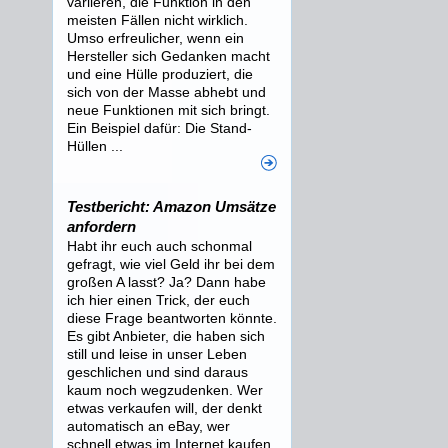
variieren, die Funktion in den
meisten Fällen nicht wirklich.
Umso erfreulicher, wenn ein
Hersteller sich Gedanken macht
und eine Hülle produziert, die
sich von der Masse abhebt und
neue Funktionen mit sich bringt.
Ein Beispiel dafür: Die Stand-
Hüllen ...
Testbericht: Amazon Umsätze
anfordern
Habt ihr euch auch schonmal
gefragt, wie viel Geld ihr bei dem
großen A lasst? Ja? Dann habe
ich hier einen Trick, der euch
diese Frage beantworten könnte.
Es gibt Anbieter, die haben sich
still und leise in unser Leben
geschlichen und sind daraus
kaum noch wegzudenken. Wer
etwas verkaufen will, der denkt
automatisch an eBay, wer
schnell etwas im Internet kaufen