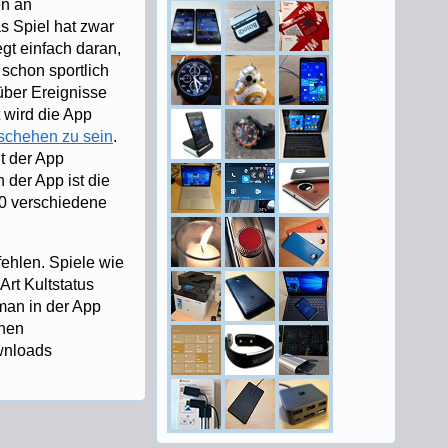
en an
s Spiel hat zwar
gt einfach daran,
 schon sportlich
über Ereignisse
 wird die App
schehen zu sein
.
t der App
 der App ist die
00 verschiedene
ehlen. Spiele wie
rt Kultstatus
man in der App
inen
wnloads