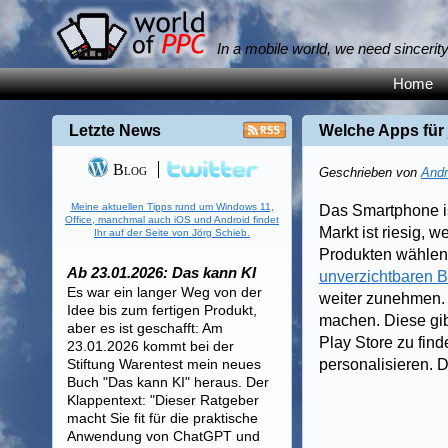
In a mobile world, we need sincerit
Home
Letzte News
Welche Apps für
Blog
Geschrieben von
Andr
Meine aktuellen Tipps rund um Windows 11,
Das Smartphone is
Office, manchmal auch iOS und Android findet
Markt ist riesig,
Ihr auf der Seite von Jörg Schieb.
Produkten wählen
Ab 23.01.2026: Das kann KI
unverzichtbaren B
Es war ein langer Weg von der
weiter zunehmen. 
Idee bis zum fertigen Produkt,
machen. Diese gib
aber es ist geschafft: Am
Play Store zu fin
23.01.2026 kommt bei der
Stiftung Warentest mein neues
personalisieren.
Buch "Das kann KI" heraus. Der
Klappentext: "Dieser Ratgeber
macht Sie fit für die praktische
Anwendung von ChatGPT und