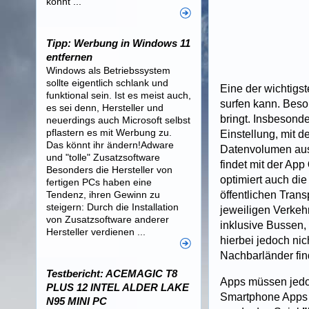
könnt ...
Tipp: Werbung in Windows 11
entfernen
Windows als Betriebssystem
sollte eigentlich schlank und
Eine der wichtigs
funktional sein. Ist es meist auch,
surfen kann. Beson
es sei denn, Hersteller und
bringt. Insbesonde
neuerdings auch Microsoft selbst
pflastern es mit Werbung zu.
Einstellung, mit 
Das könnt ihr ändern!Adware
Datenvolumen ausb
und "tolle" Zusatzsoftware
findet mit der App
Besonders die Hersteller von
optimiert auch die
fertigen PCs haben eine
Tendenz, ihren Gewinn zu
öffentlichen Trans
steigern: Durch die Installation
jeweiligen Verkeh
von Zusatzsoftware anderer
inklusive Bussen,
Hersteller verdienen ...
hierbei jedoch ni
Nachbarländer fin
Testbericht: ACEMAGIC T8
Apps müssen jedoc
PLUS 12 INTEL ALDER LAKE
Smartphone Apps 
N95 MINI PC