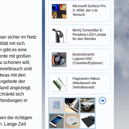
Microsoft Surface Pro
X: ARM, der x-te
Versuch
BenQ ScreenBar E-
Reading-LED-Lampe
man sicher im Netz
für den Monitor
ität mit sich
r gibt es eine
beyerdynamic
ente mit großen
Lagoon ANC
u schonen will,
(Traveller/Explorer)
romverbrauch und
etwas mit den
Hagnaven-Akkus:
 Angebote der
Akkutausch als
and angezeigt,
Selbstbausatz
chränkt sich
rbindungen in
en die richtigen
. Lange Zeit