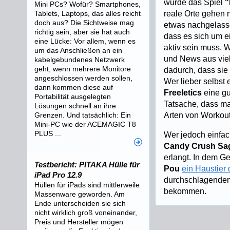
wurde das Spiel
"
Mini PCs? Wofür? Smartphones,
Tablets, Laptops, das alles reicht
reale Orte gehen 
doch aus? Die Sichtweise mag
etwas nachgelasse
richtig sein, aber sie hat auch
dass es sich um ei
eine Lücke: Vor allem, wenn es
aktiv sein muss. W
um das Anschließen an ein
und News aus viel
kabelgebundenes Netzwerk
geht, wenn mehrere Monitore
dadurch, dass sie
angeschlossen werden sollen,
Wer lieber selbst
dann kommen diese auf
Freeletics
eine gu
Portabilität ausgelegten
Tatsache, dass ma
Lösungen schnell an ihre
Grenzen. Und tatsächlich: Ein
Arten von Workout
Mini-PC wie der ACEMAGIC T8
PLUS ...
Wer jedoch einfac
Candy Crush S
erlangt. In dem G
Testbericht: PITAKA Hülle für
Pou
ein Haustier 
iPad Pro 12.9
durchschlagenden 
Hüllen für iPads sind mittlerweile
bekommen.
Massenware geworden. Am
Ende unterscheiden sie sich
nicht wirklich groß voneinander,
Preis und Hersteller mögen