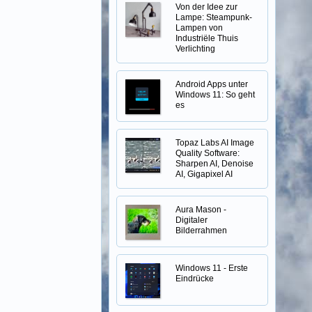
Von der Idee zur
Lampe: Steampunk-
Lampen von
Industriële Thuis
Verlichting
Android Apps unter
Windows 11: So geht
es
Topaz Labs AI Image
Quality Software:
Sharpen AI, Denoise
AI, Gigapixel AI
Aura Mason -
Digitaler
Bilderrahmen
Windows 11 - Erste
Eindrücke