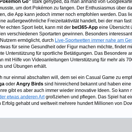
Pokémon Go"
stark gehyped, da man anhand von Googlekart
musste, um dort Pokémon zu fangen. Der Enthusiasmus über da
n, die App kann jedoch immer noch empfohlen werden. Das lie
ne außergewöhnliche Freizeitaktivität handelt, bei der man fast
er echten Sport liebt, kann mit der
bet365-App
eine Übersicht 
en verschiedenen Sportarten gewinnen. Besonders interessant
 Nutzern ermöglicht, durch
Live-Sportwetten immer nahe am Ge
 etwas für seine Gesundheit oder Figur machen möchte, findet mi
te Unterstützung für sportliche Betätigungen. Das Besondere an
n mit Hilfe von Videoanleitungen Unterstützung für mehr als 7
s und Übungen erhält.
h nur einmal abschalten will, dem sei ein Casual Game zu empf
aga
oder
Angry Birds
sind hinreichend bekannt und haben eine A
enre gibt es aber auch immer wieder innovative Ideen. So kann 
der etwas anderen Art
großziehen und pflegen. Das Spiel hat e
Erfolg gehabt und weltweit mehrere hundert Millionen von Do