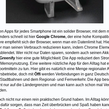
ten Apps für jedes Smartphone ist ein solider Browser, mit dem 
ders schnell ist hier
Google Chrome,
der eine hohe Kompatibil
re empfiehlt sich der Browser, wenn man ein Datenlimit hat. Hie
der man seinen Verbrauch reduzieren kann, indem Chrome Elem
lendet. Wer nicht nur Daten sparen, sondern auch seinen Akk
Greenify
hier eine gute Möglichkeit: Die App reduziert den St
 Memorynutzung. Eine weitere nützliche App für den Alltag hat 
portmitteln zu tun. Hier gibt es natürlich eine Menge regionaler
rsbetriebe, doch mit
Öffi
werden Verbindungen in ganz Deutschl
 Stadtbahnen und dem Regional- und Fernverkehr. Die App bes
cht nur auf die Ländergrenzen und man kann auch schon mal Ve
den.
h nicht nur einen rein praktischen Grund haben. Im Alltag könn
dafür sorgen, dass man Zeit überbrücken und Spaß haben kann