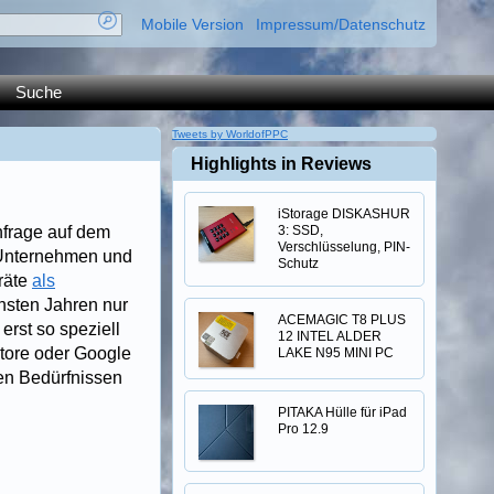
Mobile Version
Impressum/Datenschutz
Suche
Tweets by WorldofPPC
Highlights in Reviews
iStorage DISKASHUR
hfrage auf dem
3: SSD,
Verschlüsselung, PIN-
n Unternehmen und
Schutz
räte
als
chsten Jahren nur
ACEMAGIC T8 PLUS
rst so speziell
12 INTEL ALDER
Store oder Google
LAKE N95 MINI PC
ren Bedürfnissen
PITAKA Hülle für iPad
Pro 12.9