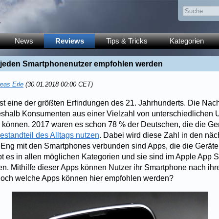
y
News
Reviews
Tips & Tricks
Kategorien
 jeden Smartphonenutzer empfohlen werden
eas Erle
(30.01.2018 00:00 CET)
t eine der größten Erfindungen des 21. Jahrhunderts. Die Nac
 weshalb Konsumenten aus einer Vielzahl von unterschiedliche
 können. 2017 waren es schon 78 % der Deutschen, die die Ge
estandteil des Alltags nutzen
. Dabei wird diese Zahl in den nä
Eng mit den Smartphones verbunden sind Apps, die die Geräte e
t es in allen möglichen Kategorien und sie sind im Apple App 
den. Mithilfe dieser Apps können Nutzer ihr Smartphone nach ih
 Doch welche Apps können hier empfohlen werden?