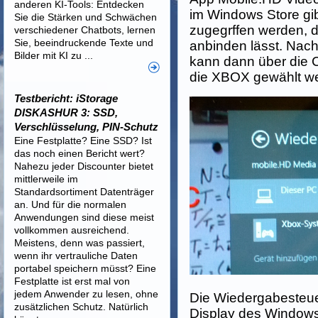
anderen KI-Tools: Entdecken
im Windows Store gi
Sie die Stärken und Schwächen
zugegrffen werden, d
verschiedener Chatbots, lernen
Sie, beeindruckende Texte und
anbinden lässt. Nac
Bilder mit KI zu ...
kann dann über die 
die XBOX gewählt w
Testbericht: iStorage
DISKASHUR 3: SSD,
Verschlüsselung, PIN-Schutz
Eine Festplatte? Eine SSD? Ist
das noch einen Bericht wert?
Nahezu jeder Discounter bietet
mittlerweile im
Standardsortiment Datenträger
an. Und für die normalen
Anwendungen sind diese meist
vollkommen ausreichend.
Meistens, denn was passiert,
wenn ihr vertrauliche Daten
portabel speichern müsst? Eine
Festplatte ist erst mal von
jedem Anwender zu lesen, ohne
Die Wiedergabesteue
zusätzlichen Schutz. Natürlich
Display des Windows 