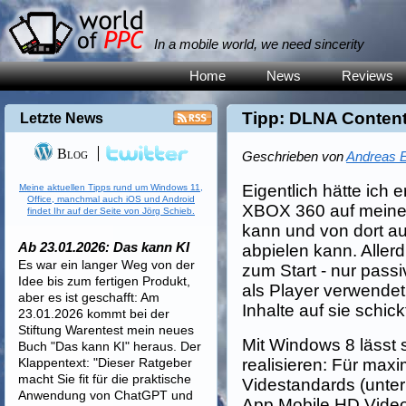
In a mobile world, we need sincerity
Home
News
Reviews
Tipp: DLNA Conten
Letzte News
Blog
Geschrieben von
Andreas E
Eigentlich hätte ich e
Meine aktuellen Tipps rund um Windows 11,
Office, manchmal auch iOS und Android
XBOX 360 auf meine 
findet Ihr auf der Seite von Jörg Schieb.
kann und von dort a
Ab 23.01.2026: Das kann KI
abpielen kann. Allerd
Es war ein langer Weg von der
zum Start - nur pass
Idee bis zum fertigen Produkt,
als Player verwende
aber es ist geschafft: Am
Inhalte auf sie schick
23.01.2026 kommt bei der
Stiftung Warentest mein neues
Mit Windows 8 lässt s
Buch "Das kann KI" heraus. Der
Klappentext: "Dieser Ratgeber
realisieren: Für maxi
macht Sie fit für die praktische
Videstandards (unte
Anwendung von ChatGPT und
App Mobile.HD Video