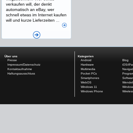
verkaufen will, der denkt
automatisch an eBay, wer
schnell etwas im Internet kaufen
will und kurze Lieferzeiten ...
Über uns
Kategorien
Presse
Android
Blog
Impressum/Datenschutz
Hardware
iOS/iP
Kontaktaufnahme
Multimedia
Navigat
Haftungsausschluss
Pocket PCs
Progra
Smartphones
Softwar
WebOS
Wendel
Windows 11
Window
Windows Phone
Wireles