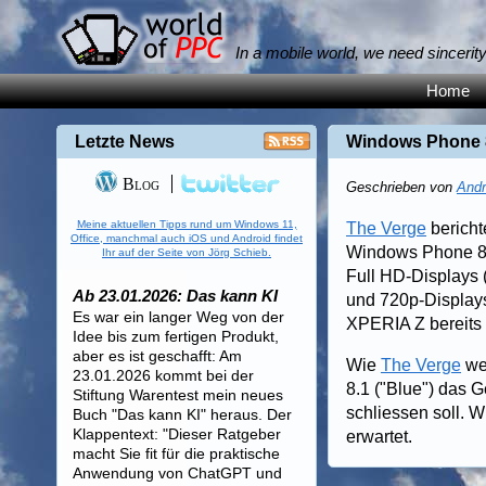
In a mobile world, we need sincerit
Home
Letzte News
Windows Phone 8
Blog
Geschrieben von
Andr
Meine aktuellen Tipps rund um Windows 11,
The Verge
bericht
Office, manchmal auch iOS und Android findet
Windows Phone 8,
Ihr auf der Seite von Jörg Schieb.
Full HD-Displays 
Ab 23.01.2026: Das kann KI
und 720p-Display
Es war ein langer Weg von der
XPERIA Z bereits 
Idee bis zum fertigen Produkt,
aber es ist geschafft: Am
Wie
The Verge
wei
23.01.2026 kommt bei der
8.1 ("Blue") das
Stiftung Warentest mein neues
schliessen soll. 
Buch "Das kann KI" heraus. Der
Klappentext: "Dieser Ratgeber
erwartet.
macht Sie fit für die praktische
Anwendung von ChatGPT und