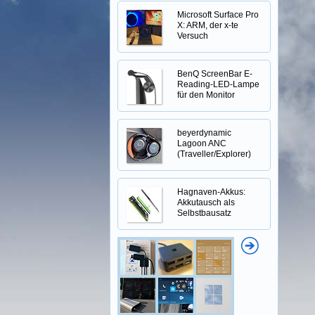
Microsoft Surface Pro
X: ARM, der x-te
Versuch
BenQ ScreenBar E-
Reading-LED-Lampe
für den Monitor
beyerdynamic
Lagoon ANC
(Traveller/Explorer)
Hagnaven-Akkus:
Akkutausch als
Selbstbausatz