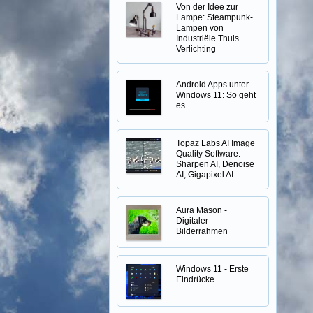
Von der Idee zur
Lampe: Steampunk-
Lampen von
Industriële Thuis
Verlichting
Android Apps unter
Windows 11: So geht
es
Topaz Labs AI Image
Quality Software:
Sharpen AI, Denoise
AI, Gigapixel AI
Aura Mason -
Digitaler
Bilderrahmen
Windows 11 - Erste
Eindrücke