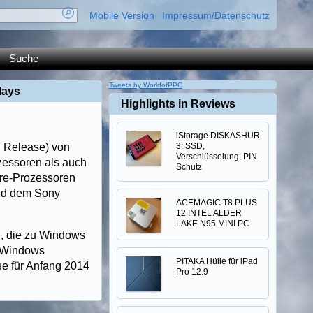
Mobile Version
Impressum/Datenschutz
Suche
Tweets by WorldofPPC
lays
Highlights in Reviews
iStorage DISKASHUR
n Release) von
3: SSD,
Verschlüsselung, PIN-
zessoren als auch
Schutz
ore-Prozessoren
und dem Sony
ACEMAGIC T8 PLUS
12 INTEL ALDER
LAKE N95 MINI PC
e, die zu Windows
C-Windows
PITAKA Hülle für iPad
e für Anfang 2014
Pro 12.9