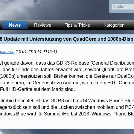
y
News
Reviews
Tips & Tricks
Kategorien
 Update mit Unterstützung von QuadCore und 1080p-Disp
eas Erle
(10.04.2013 14:00 CET)
et gerade davon, dass das GDR3-Release (General Distributio
 das für Ende des Jahres erwartet wird, sowohl QuadCore-Pro
(1080p) unterstützen soll. Bisher können die Geräte nur DualC
s ansteuern, im Gegensatz zu Android, wo mit dem HTC One 
Full HD-Geräte auf dem Markt sind.
terhin berichtet, ist das GDR3 noch nicht Windows Phone Blu
 Gegenstück sein soll und die Lücken zwischen mobilem und P
Windows Blue wird für Sommer/Herbst 2013, Windows Phone Blu