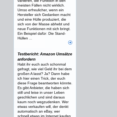
variieren, die Funktion in den
meisten Fällen nicht wirklich.
Umso erfreulicher, wenn ein
Hersteller sich Gedanken macht
und eine Hülle produziert, die
sich von der Masse abhebt und
neue Funktionen mit sich bringt.
Ein Beispiel dafür: Die Stand-
Hüllen ...
Testbericht: Amazon Umsätze
anfordern
Habt ihr euch auch schonmal
gefragt, wie viel Geld ihr bei dem
großen A lasst? Ja? Dann habe
ich hier einen Trick, der euch
diese Frage beantworten könnte.
Es gibt Anbieter, die haben sich
still und leise in unser Leben
geschlichen und sind daraus
kaum noch wegzudenken. Wer
etwas verkaufen will, der denkt
automatisch an eBay, wer
schnell etwas im Internet kaufen