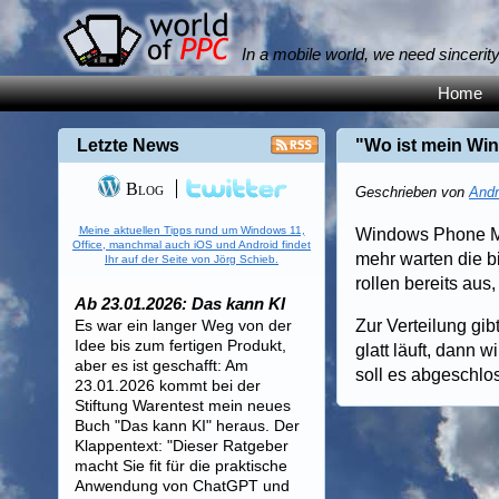
In a mobile world, we need sincerit
Home
Letzte News
"Wo ist mein Wi
Blog
Geschrieben von
Andr
Meine aktuellen Tipps rund um Windows 11,
Windows Phone Man
Office, manchmal auch iOS und Android findet
mehr warten die b
Ihr auf der Seite von Jörg Schieb.
rollen bereits aus
Ab 23.01.2026: Das kann KI
Es war ein langer Weg von der
Zur Verteilung gib
Idee bis zum fertigen Produkt,
glatt läuft, dann 
aber es ist geschafft: Am
soll es abgeschlo
23.01.2026 kommt bei der
Stiftung Warentest mein neues
Buch "Das kann KI" heraus. Der
Klappentext: "Dieser Ratgeber
macht Sie fit für die praktische
Anwendung von ChatGPT und