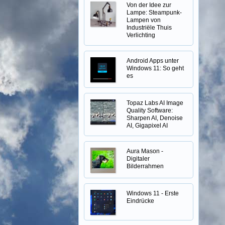
Von der Idee zur
Lampe: Steampunk-
Lampen von
Industriële Thuis
Verlichting
Android Apps unter
Windows 11: So geht
es
Topaz Labs AI Image
Quality Software:
Sharpen AI, Denoise
AI, Gigapixel AI
Aura Mason -
Digitaler
Bilderrahmen
Windows 11 - Erste
Eindrücke