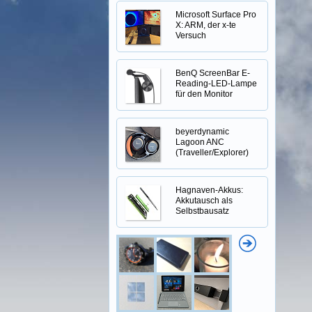
Microsoft Surface Pro
X: ARM, der x-te
Versuch
BenQ ScreenBar E-
Reading-LED-Lampe
für den Monitor
beyerdynamic
Lagoon ANC
(Traveller/Explorer)
Hagnaven-Akkus:
Akkutausch als
Selbstbausatz