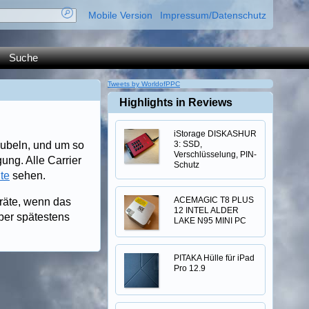
Mobile Version
Impressum/Datenschutz
Suche
Tweets by WorldofPPC
Highlights in Reviews
iStorage DISKASHUR
jubeln, und um so
3: SSD,
Verschlüsselung, PIN-
ung. Alle Carrier
Schutz
te
sehen.
ACEMAGIC T8 PLUS
räte, wenn das
12 INTEL ALDER
ober spätestens
LAKE N95 MINI PC
PITAKA Hülle für iPad
Pro 12.9