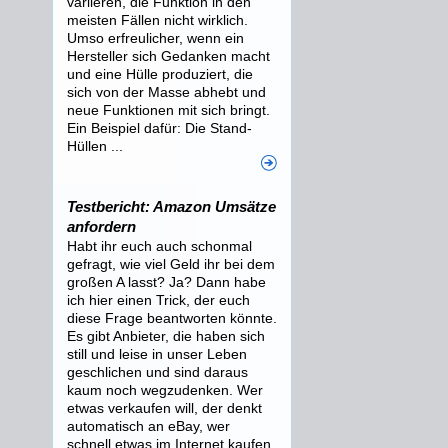
variieren, die Funktion in den
meisten Fällen nicht wirklich.
Umso erfreulicher, wenn ein
Hersteller sich Gedanken macht
und eine Hülle produziert, die
sich von der Masse abhebt und
neue Funktionen mit sich bringt.
Ein Beispiel dafür: Die Stand-
Hüllen ...
Testbericht: Amazon Umsätze
anfordern
Habt ihr euch auch schonmal
gefragt, wie viel Geld ihr bei dem
großen A lasst? Ja? Dann habe
ich hier einen Trick, der euch
diese Frage beantworten könnte.
Es gibt Anbieter, die haben sich
still und leise in unser Leben
geschlichen und sind daraus
kaum noch wegzudenken. Wer
etwas verkaufen will, der denkt
automatisch an eBay, wer
schnell etwas im Internet kaufen