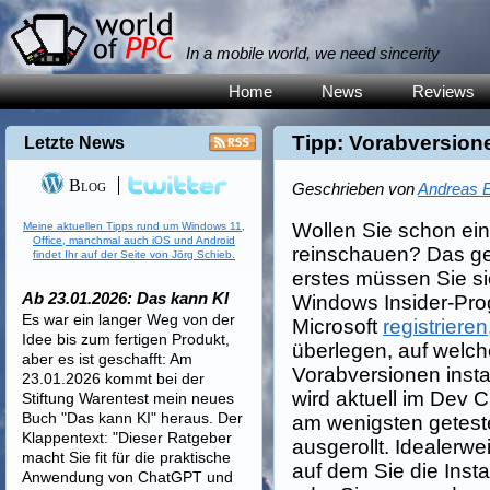
In a mobile world, we need sincerity
Home
News
Reviews
Tipp: Vorabversion
Letzte News
Blog
Geschrieben von
Andreas E
Wollen Sie schon ei
Meine aktuellen Tipps rund um Windows 11,
Office, manchmal auch iOS und Android
reinschauen? Das geh
findet Ihr auf der Seite von Jörg Schieb.
erstes müssen Sie s
Ab 23.01.2026: Das kann KI
Windows Insider-Pr
Es war ein langer Weg von der
Microsoft
registrieren
Idee bis zum fertigen Produkt,
überlegen, auf welch
aber es ist geschafft: Am
Vorabversionen insta
23.01.2026 kommt bei der
wird aktuell im Dev 
Stiftung Warentest mein neues
Buch "Das kann KI" heraus. Der
am wenigsten geteste
Klappentext: "Dieser Ratgeber
ausgerollt. Idealerwe
macht Sie fit für die praktische
auf dem Sie die Inst
Anwendung von ChatGPT und