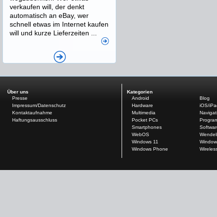
verkaufen will, der denkt
automatisch an eBay, wer
schnell etwas im Internet kaufen
will und kurze Lieferzeiten ...
Über uns
Kategorien
Presse
Android
Blog
Impressum/Datenschutz
Hardware
iOS/iP
Kontaktaufnahme
Multimedia
Navigat
Haftungsausschluss
Pocket PCs
Progra
Smartphones
Softwar
WebOS
Wendel
Windows 11
Window
Windows Phone
Wireles