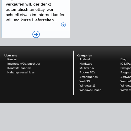
verkaufen will, der denkt
automatisch an eBay, wer
schnell etwas im Internet kaufen
will und kurze Lieferzeiten ...
Über uns
Kategorien
Presse
Android
Blog
Impressum/Datenschutz
Hardware
iOS/iP
Kontaktaufnahme
Multimedia
Navigat
Haftungsausschluss
Pocket PCs
Progra
Smartphones
Softwar
WebOS
Wendel
Windows 11
Window
Windows Phone
Wireles