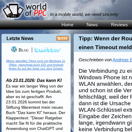
In a mobile world, we need sincerity
Home
News
Reviews
Tipp: Wenn der Rou
Letzte News
einen Timeout meld
Blog
Geschrieben von
Andreas E
Meine aktuellen Tipps rund um Windows 11,
Office, manchmal auch iOS und Android
findet Ihr auf der Seite von Jörg Schieb.
Die Verbindung zu e
Windows Phone ist n
Ab 23.01.2026: Das kann KI
WLAN anwählen, de
Es war ein langer Weg von der
und schon ist die Ve
Idee bis zum fertigen Produkt,
fehlschlägt, weil der
aber es ist geschafft: Am
23.01.2026 kommt bei der
dann ist die Ursache
Stiftung Warentest mein neues
WLAN-Schlüssel extr
Buch "Das kann KI" heraus. Der
Eingabe der Zeichen 
Klappentext: "Dieser Ratgeber
lange, irgendwann gib
macht Sie fit für die praktische
Anwendung von ChatGPT und
keine Verbindung b