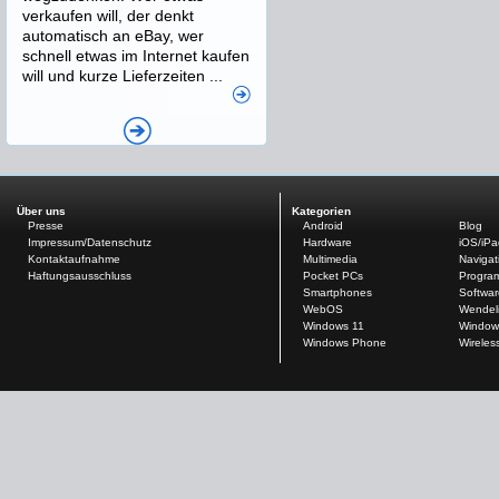
verkaufen will, der denkt
automatisch an eBay, wer
schnell etwas im Internet kaufen
will und kurze Lieferzeiten ...
Über uns
Kategorien
Presse
Android
Blog
Impressum/Datenschutz
Hardware
iOS/iP
Kontaktaufnahme
Multimedia
Navigat
Haftungsausschluss
Pocket PCs
Progra
Smartphones
Softwar
WebOS
Wendel
Windows 11
Window
Windows Phone
Wireles