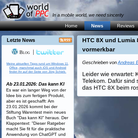
In a mobile world, we need sincerity
Home
News
Reviews
HTC 8X und Lumia 8
Letzte News
vormerkbar
Blog
Geschrieben von
Andreas E
Meine aktuellen Tipps rund um Windows 11,
Office, manchmal auch iOS und Android
findet Ihr auf der Seite von Jörg Schieb.
Leider wie erwartet:
Telekom. Dafür sind 
Ab 23.01.2026: Das kann KI
das HTC 8X beim ro
Es war ein langer Weg von der
Idee bis zum fertigen Produkt,
aber es ist geschafft: Am
23.01.2026 kommt bei der
Stiftung Warentest mein neues
Buch "Das kann KI" heraus. Der
Klappentext: "Dieser Ratgeber
macht Sie fit für die praktische
Anwendung von ChatGPT und