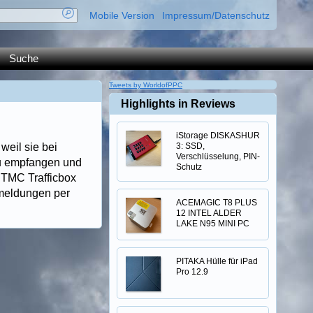
Mobile Version
Impressum/Datenschutz
Suche
Tweets by WorldofPPC
Highlights in Reviews
iStorage DISKASHUR
eil sie bei
3: SSD,
Verschlüsselung, PIN-
zu empfangen und
Schutz
 TMC Trafficbox
smeldungen per
ACEMAGIC T8 PLUS
12 INTEL ALDER
LAKE N95 MINI PC
PITAKA Hülle für iPad
Pro 12.9