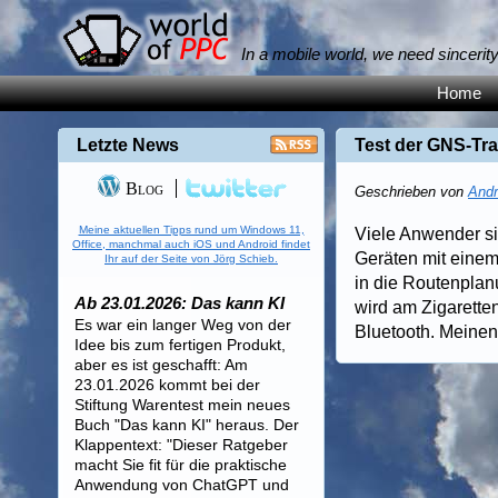
In a mobile world, we need sincerit
Home
Letzte News
Test der GNS-Tr
Blog
Geschrieben von
Andr
Meine aktuellen Tipps rund um Windows 11,
Viele Anwender si
Office, manchmal auch iOS und Android findet
Geräten mit eine
Ihr auf der Seite von Jörg Schieb.
in die Routenplan
Ab 23.01.2026: Das kann KI
wird am Zigarett
Es war ein langer Weg von der
Bluetooth. Meinen 
Idee bis zum fertigen Produkt,
aber es ist geschafft: Am
23.01.2026 kommt bei der
Stiftung Warentest mein neues
Buch "Das kann KI" heraus. Der
Klappentext: "Dieser Ratgeber
macht Sie fit für die praktische
Anwendung von ChatGPT und