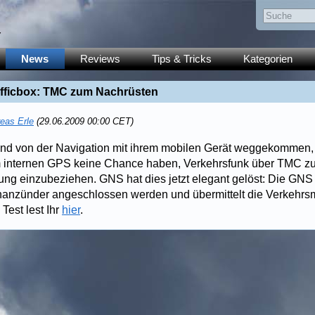
y
News
Reviews
Tips & Tricks
Kategorien
afficbox: TMC zum Nachrüsten
eas Erle
(29.06.2009 00:00 CET)
nd von der Navigation mit ihrem mobilen Gerät weggekommen, w
m internen GPS keine Chance haben, Verkehrsfunk über TMC 
ung einzubeziehen. GNS hat dies jetzt elegant gelöst: Die GNS
enanzünder angeschlossen werden und übermittelt die Verkehr
Test lest Ihr
hier
.