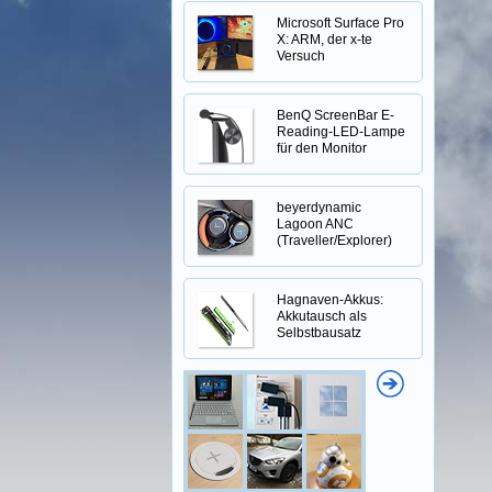
Microsoft Surface Pro
X: ARM, der x-te
Versuch
BenQ ScreenBar E-
Reading-LED-Lampe
für den Monitor
beyerdynamic
Lagoon ANC
(Traveller/Explorer)
Hagnaven-Akkus:
Akkutausch als
Selbstbausatz