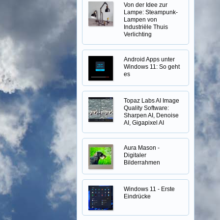
Von der Idee zur
Lampe: Steampunk-
Lampen von
Industriële Thuis
Verlichting
Android Apps unter
Windows 11: So geht
es
Topaz Labs AI Image
Quality Software:
Sharpen AI, Denoise
AI, Gigapixel AI
Aura Mason -
Digitaler
Bilderrahmen
Windows 11 - Erste
Eindrücke