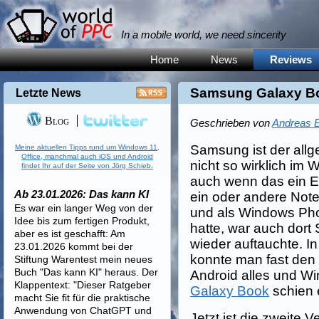
In a mobile world, we need sincerity
Home
News
Reviews
Samsung Galaxy Bo
Letzte News
Blog
Geschrieben von
Andreas E
Samsung ist der al
Meine aktuellen Tipps rund um Windows 11,
Office, manchmal auch iOS und Android
nicht so wirklich im
findet Ihr auf der Seite von Jörg Schieb.
auch wenn das ein Ei
Ab 23.01.2026: Das kann KI
ein oder andere Not
Es war ein langer Weg von der
und als Windows Pho
Idee bis zum fertigen Produkt,
hatte, war auch dor
aber es ist geschafft: Am
wieder auftauchte. I
23.01.2026 kommt bei der
konnte man fast de
Stiftung Warentest mein neues
Buch "Das kann KI" heraus. Der
Android alles und Wi
Klappentext: "Dieser Ratgeber
Galaxy Book
schien 
macht Sie fit für die praktische
Anwendung von ChatGPT und
Jetzt ist die zweite V