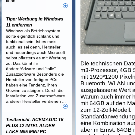
könnt ...
Tipp: Werbung in Windows
11 entfernen
Windows als Betriebssystem
sollte eigentlich schlank und
funktional sein. Ist es meist
auch, es sei denn, Hersteller
und neuerdings auch Microsoft
selbst pflastern es mit Werbung
Die technischen Date
zu. Das könnt ihr
ändern!Adware und "tolle"
m3-Prozessor, 4GB S
Zusatzsoftware Besonders die
mit 1920*1200 Pixel
Hersteller von fertigen PCs
Bluetooth, WLAN und
haben eine Tendenz, ihren
ausgelassene Wert all
Gewinn zu steigern: Durch die
Warum auch immer h
Installation von Zusatzsoftware
anderer Hersteller verdienen ...
mit 64GB auf den Ma
zum 12-Zoll-Modell. 
Standardanwendunge
Testbericht: ACEMAGIC T8
eine Kombination aus
PLUS 12 INTEL ALDER
aber m Ernst: 64GB m
LAKE N95 MINI PC