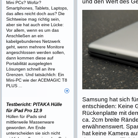
und den Wert des Ger
Mini PCs? Wofür?
Smartphones, Tablets, Laptops,
das alles reicht doch aus? Die
Sichtweise mag richtig sein,
aber sie hat auch eine Lücke:
Vor allem, wenn es um das
Anschließen an ein
kabelgebundenes Netzwerk
geht, wenn mehrere Monitore
angeschlossen werden sollen,
dann kommen diese auf
Portabilität ausgelegten
Lösungen schnell an ihre
Grenzen. Und tatsächlich: Ein
Mini-PC wie der ACEMAGIC T8
PLUS ...
Samsung hat sich fü
Testbericht: PITAKA Hülle
entschieden: Keine G
für iPad Pro 12.9
Rückenplatte mit de
Hüllen für iPads sind
ca. 2cm breite Ränd
mittlerweile Massenware
erwähnenswert. Span
geworden. Am Ende
hat keine Kamera au
unterscheiden sie sich nicht