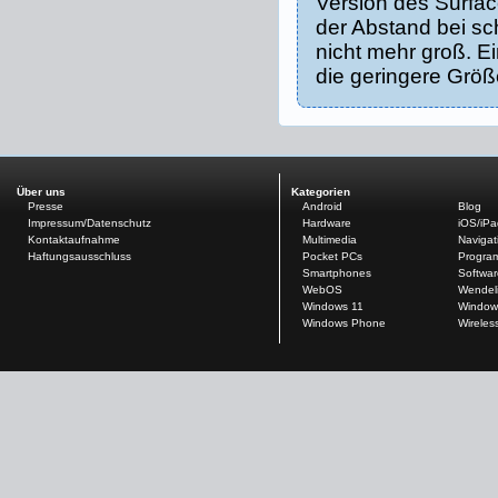
Version des Surfac
der Abstand bei sc
nicht mehr groß. 
die geringere Grö
Über uns
Kategorien
Presse
Android
Blog
Impressum/Datenschutz
Hardware
iOS/iP
Kontaktaufnahme
Multimedia
Navigat
Haftungsausschluss
Pocket PCs
Progra
Smartphones
Softwar
WebOS
Wendel
Windows 11
Window
Windows Phone
Wireles