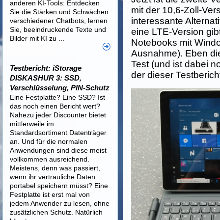
anderen KI-Tools: Entdecken
mit der 10,6-Zoll-Ve
Sie die Stärken und Schwächen
interessante Alternat
verschiedener Chatbots, lernen
Sie, beeindruckende Texte und
eine LTE-Version gibt
Bilder mit KI zu ...
Notebooks mit Wind
Ausnahme). Eben dies
Test (und ist dabei 
Testbericht: iStorage
der dieser Testberic
DISKASHUR 3: SSD,
Verschlüsselung, PIN-Schutz
Eine Festplatte? Eine SSD? Ist
das noch einen Bericht wert?
Nahezu jeder Discounter bietet
mittlerweile im
Standardsortiment Datenträger
an. Und für die normalen
Anwendungen sind diese meist
vollkommen ausreichend.
Meistens, denn was passiert,
wenn ihr vertrauliche Daten
portabel speichern müsst? Eine
Festplatte ist erst mal von
jedem Anwender zu lesen, ohne
zusätzlichen Schutz. Natürlich