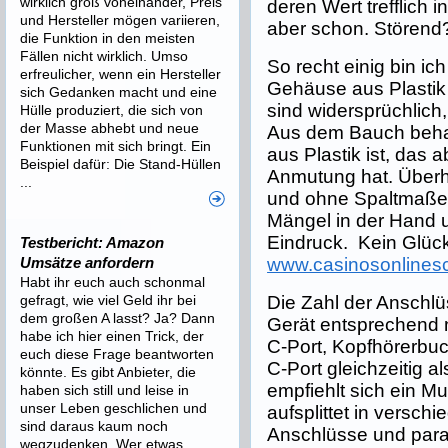
wirklich groß voneinander, Preis
deren Wert trefflich i
und Hersteller mögen variieren,
aber schon. Störend?
die Funktion in den meisten
Fällen nicht wirklich. Umso
So recht einig bin ic
erfreulicher, wenn ein Hersteller
Gehäuse aus Plastik 
sich Gedanken macht und eine
sind widersprüchlich,
Hülle produziert, die sich von
der Masse abhebt und neue
Aus dem Bauch behau
Funktionen mit sich bringt. Ein
aus Plastik ist, das 
Beispiel dafür: Die Stand-Hüllen
Anmutung hat. Überh
...
und ohne Spaltmaße,
Mängel in der Hand u
Eindruck. Kein Glück
Testbericht: Amazon
www.casinosonlines
Umsätze anfordern
Habt ihr euch auch schonmal
Die Zahl der Anschlü
gefragt, wie viel Geld ihr bei
dem großen A lasst? Ja? Dann
Gerät entsprechend 
habe ich hier einen Trick, der
C-Port, Kopfhörerbu
euch diese Frage beantworten
C-Port gleichzeitig a
könnte. Es gibt Anbieter, die
empfiehlt sich ein Mu
haben sich still und leise in
unser Leben geschlichen und
aufsplittet in versch
sind daraus kaum noch
Anschlüsse und para
wegzudenken. Wer etwas