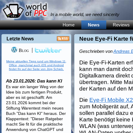
In a mobile world, we need sincerity
Home
News
Reviews
Neue Eye-Fi Karte 
Letzte News
Blog
Geschrieben von
Andreas E
Die Eye-Fi-Karten erf
Meine aktuellen Tipps rund um Windows 11,
Office, manchmal auch iOS und Android
kann man damit doch
findet Ihr auf der Seite von Jörg Schieb.
Digitalkamera direkt 
Ab 23.01.2026: Das kann KI
übertragen. Mitte Ma
Es war ein langer Weg von der
der Karten auf den M
Idee bis zum fertigen Produkt,
aber es ist geschafft: Am
Die
Eye-Fi Mobile X
23.01.2026 kommt bei der
zum Mobilgerät auf, 
Stiftung Warentest mein neues
sollen parallel dazu 
Buch "Das kann KI" heraus. Der
Klappentext: "Dieser Ratgeber
Karte benötigt keine
macht Sie fit für die praktische
WLAN (was unterwegs
Anwendung von ChatGPT und
WLAN-Daten vorher n