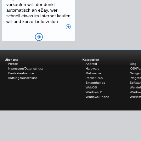
verkaufen will, der denkt
automatisch an eBay, wer
schnell etwas im Internet kaufen
will und kurze Lieferzeiten ...
Über uns
Kategorien
Presse
Android
Blog
Impressum/Datenschutz
Hardware
iOS/iP
Kontaktaufnahme
Multimedia
Navigat
Haftungsausschluss
Pocket PCs
Progra
Smartphones
Softwar
WebOS
Wendel
Windows 11
Window
Windows Phone
Wireles