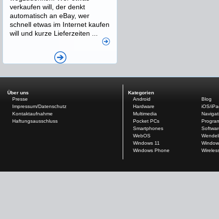
verkaufen will, der denkt
automatisch an eBay, wer
schnell etwas im Internet kaufen
will und kurze Lieferzeiten ...
Über uns
Kategorien
Presse
Android
Blog
Impressum/Datenschutz
Hardware
iOS/iP
Kontaktaufnahme
Multimedia
Navigat
Haftungsausschluss
Pocket PCs
Progra
Smartphones
Softwar
WebOS
Wendel
Windows 11
Window
Windows Phone
Wireles