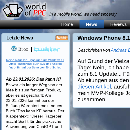
In a mobile world, we need sincerity
Home
News
Reviews
Windows Phone 8.1 
Letzte News
Blog
Geschrieben von
Andreas E
Auf Grund der Vielza
Meine aktuellen Tipps rund um Windows 11,
Office, manchmal auch iOS und Android
Tage: Nein, ich habe 
findet Ihr auf der Seite von Jörg Schieb.
zum 8.1 Update... F
Ab 23.01.2026: Das kann KI
Ableitungen aus den
Es war ein langer Weg von der
diesen Artikel
. ausfüh
Idee bis zum fertigen Produkt,
mein MVP-Kollege J
aber es ist geschafft: Am
zusammen.
23.01.2026 kommt bei der
Stiftung Warentest mein neues
Buch "Das kann KI" heraus. Der
Klappentext: "Dieser Ratgeber
macht Sie fit für die praktische
Anwendung von ChatGPT und