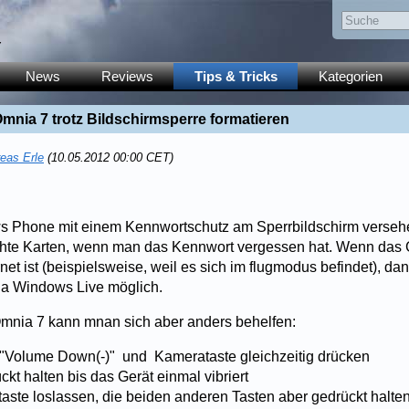
y
News
Reviews
Tips & Tricks
Kategorien
nia 7 trotz Bildschirmsperre formatieren
eas Erle
(10.05.2012 00:00 CET)
 Phone mit einem Kennwortschutz am Sperrbildschirm versehen
echte Karten, wenn man das Kennwort vergessen hat. Wenn das
rnet ist (beispielsweise, weil es sich im flugmodus befindet), dan
ia Windows Live möglich.
mnia 7 kann mnan sich aber anders behelfen:
 "Volume Down(-)" und Kamerataste gleichzeitig drücken
ückt halten bis das Gerät einmal vibriert
rtaste loslassen, die beiden anderen Tasten aber gedrückt halte