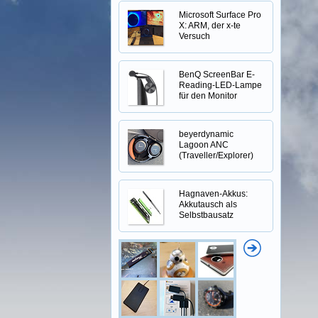
Microsoft Surface Pro
X: ARM, der x-te
Versuch
BenQ ScreenBar E-
Reading-LED-Lampe
für den Monitor
beyerdynamic
Lagoon ANC
(Traveller/Explorer)
Hagnaven-Akkus:
Akkutausch als
Selbstbausatz