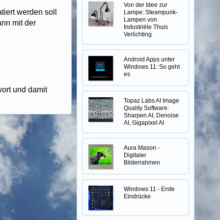
Von der Idee zur
tiert werden soll
Lampe: Steampunk-
Lampen von
ann mit der
Industriële Thuis
Verlichting
Android Apps unter
Windows 11: So geht
es
ort und damit
Topaz Labs AI Image
Quality Software:
Sharpen AI, Denoise
AI, Gigapixel AI
Aura Mason -
Digitaler
Bilderrahmen
Windows 11 - Erste
Eindrücke