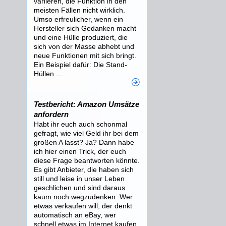
variieren, die Funktion in den
meisten Fällen nicht wirklich.
Umso erfreulicher, wenn ein
Hersteller sich Gedanken macht
und eine Hülle produziert, die
sich von der Masse abhebt und
neue Funktionen mit sich bringt.
Ein Beispiel dafür: Die Stand-
Hüllen ...
Testbericht: Amazon Umsätze
anfordern
Habt ihr euch auch schonmal
gefragt, wie viel Geld ihr bei dem
großen A lasst? Ja? Dann habe
ich hier einen Trick, der euch
diese Frage beantworten könnte.
Es gibt Anbieter, die haben sich
still und leise in unser Leben
geschlichen und sind daraus
kaum noch wegzudenken. Wer
etwas verkaufen will, der denkt
automatisch an eBay, wer
schnell etwas im Internet kaufen