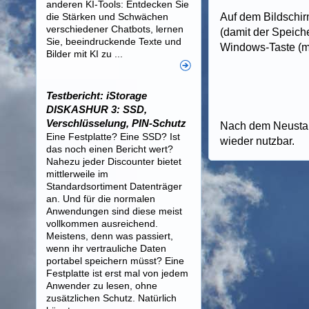
anderen KI-Tools: Entdecken Sie
die Stärken und Schwächen
Auf dem Bildschir
verschiedener Chatbots, lernen
(damit der Speich
Sie, beeindruckende Texte und
Windows-Taste (mi
Bilder mit KI zu ...
Testbericht: iStorage
DISKASHUR 3: SSD,
Verschlüsselung, PIN-Schutz
Nach dem Neustart
Eine Festplatte? Eine SSD? Ist
wieder nutzbar.
das noch einen Bericht wert?
Nahezu jeder Discounter bietet
mittlerweile im
Standardsortiment Datenträger
an. Und für die normalen
Anwendungen sind diese meist
vollkommen ausreichend.
Meistens, denn was passiert,
wenn ihr vertrauliche Daten
portabel speichern müsst? Eine
Festplatte ist erst mal von jedem
Anwender zu lesen, ohne
zusätzlichen Schutz. Natürlich