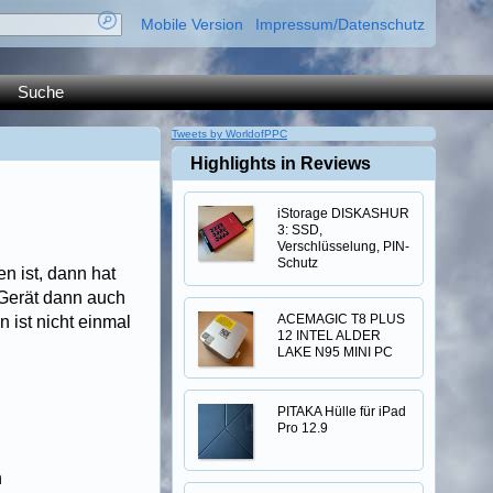
Mobile Version
Impressum/Datenschutz
Suche
Tweets by WorldofPPC
Highlights in Reviews
iStorage DISKASHUR
3: SSD,
Verschlüsselung, PIN-
Schutz
 ist, dann hat
 Gerät dann auch
ACEMAGIC T8 PLUS
n ist nicht einmal
12 INTEL ALDER
LAKE N95 MINI PC
PITAKA Hülle für iPad
Pro 12.9
n