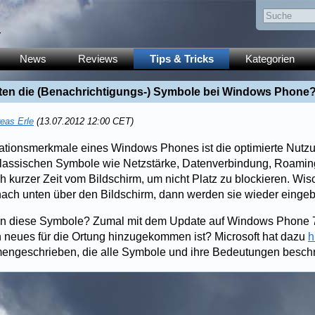
y
News
Reviews
Tips & Tricks
Kategorien
ten die (Benachrichtigungs-) Symbole bei Windows Phone
eas Erle
(13.07.2012 12:00 CET)
ikationsmerkmale eines Windows Phones ist die optimierte Nutz
klassischen Symbole wie Netzstärke, Datenverbindung, Roaming
 kurzer Zeit vom Bildschirm, um nicht Platz zu blockieren. Wi
ach unten über den Bildschirm, dann werden sie wieder eingeb
n diese Symbole? Zumal mit dem Update auf Windows Phone 7
n neues für die Ortung hinzugekommen ist? Microsoft hat dazu
h
ngeschrieben, die alle Symbole und ihre Bedeutungen beschr