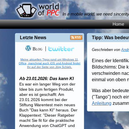
In a mobile world, we need sincerit
Home
Letzte News
Tipp: Was bedeu
Blog
Geschrieben von
Andr
Meine aktuellen Tipps rund um Windows 11,
Eines der Identif
Office, manchmal auch iOS und Android findet
Bildschirms: Die 
Ihr auf der Seite von Jörg Schieb.
verschwinden nach
Ab 23.01.2026: Das kann KI
einmal von oben n
Es war ein langer Weg von der
Idee bis zum fertigen Produkt,
Was aber bedeute
aber es ist geschafft: Am
("Tango") noch ei
23.01.2026 kommt bei der
Anleitung
zusamme
Stiftung Warentest mein neues
Buch "Das kann KI" heraus. Der
Klappentext: "Dieser Ratgeber
macht Sie fit für die praktische
Anwendung von ChatGPT und