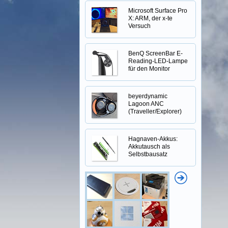
Microsoft Surface Pro
X: ARM, der x-te
Versuch
BenQ ScreenBar E-
Reading-LED-Lampe
für den Monitor
beyerdynamic
Lagoon ANC
(Traveller/Explorer)
Hagnaven-Akkus:
Akkutausch als
Selbstbausatz