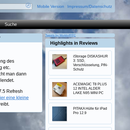
Mobile Version
Impressum/Datenschutz
Suche
Tweets by WorldofPPC
?
Highlights in Reviews
iStorage DISKASHUR
ung des
3: SSD,
Verschlüsselung, PIN-
 etc.
Schutz
scht man dann
lendet.
ACEMAGIC T8 PLUS
12 INTEL ALDER
.5 Refresh
LAKE N95 MINI PC
ier eine kleine
eibt.
PITAKA Hülle für iPad
Pro 12.9