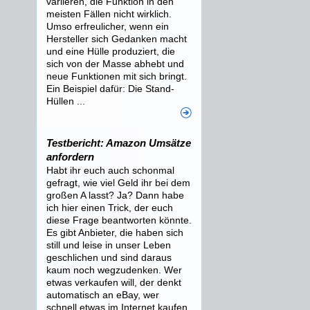
variieren, die Funktion in den
meisten Fällen nicht wirklich.
Umso erfreulicher, wenn ein
Hersteller sich Gedanken macht
und eine Hülle produziert, die
sich von der Masse abhebt und
neue Funktionen mit sich bringt.
Ein Beispiel dafür: Die Stand-
Hüllen ...
Testbericht: Amazon Umsätze
anfordern
Habt ihr euch auch schonmal
gefragt, wie viel Geld ihr bei dem
großen A lasst? Ja? Dann habe
ich hier einen Trick, der euch
diese Frage beantworten könnte.
Es gibt Anbieter, die haben sich
still und leise in unser Leben
geschlichen und sind daraus
kaum noch wegzudenken. Wer
etwas verkaufen will, der denkt
automatisch an eBay, wer
schnell etwas im Internet kaufen