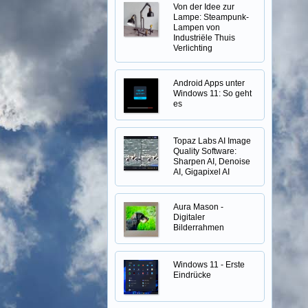
Von der Idee zur
Lampe: Steampunk-
Lampen von
Industriële Thuis
Verlichting
Android Apps unter
Windows 11: So geht
es
Topaz Labs AI Image
Quality Software:
Sharpen AI, Denoise
AI, Gigapixel AI
Aura Mason -
Digitaler
Bilderrahmen
Windows 11 - Erste
Eindrücke