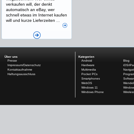
verkaufen will, der denkt
automatisch an eBay, wer
schnell etwas im Internet kaufen
will und kurze Lieferzeiten ...
Über uns
Kategorien
Presse
Android
Blog
Impressum/Datenschutz
Hardware
iOS/iP
Kontaktaufnahme
Multimedia
Navigat
Haftungsausschluss
Pocket PCs
Progra
Smartphones
Softwar
WebOS
Wendel
Windows 11
Window
Windows Phone
Wireles