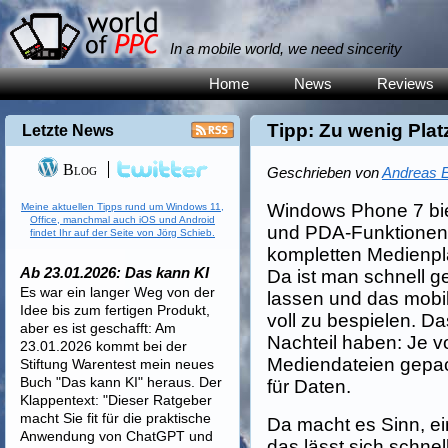
In a mobile world, we need sincerity
Home
News
Reviews
Tipp: Zu wenig Pla
Letzte News
Blog
Geschrieben von
Andreas E
Windows Phone 7 bie
Meine aktuellen Tipps rund um Windows 11,
Office, manchmal auch iOS und Android
und PDA-Funktionen
findet Ihr auf der Seite von Jörg Schieb.
kompletten Medienpl
Ab 23.01.2026: Das kann KI
Da ist man schnell g
Es war ein langer Weg von der
lassen und das mobil
Idee bis zum fertigen Produkt,
voll zu bespielen. D
aber es ist geschafft: Am
Nachteil haben: Je vo
23.01.2026 kommt bei der
Mediendateien gepack
Stiftung Warentest mein neues
Buch "Das kann KI" heraus. Der
für Daten.
Klappentext: "Dieser Ratgeber
macht Sie fit für die praktische
Da macht es Sinn, ei
Anwendung von ChatGPT und
das lässt sich schnel