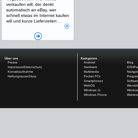
verkaufen will, der denkt
automatisch an eBay, wer
schnell etwas im Internet kaufen
will und kurze Lieferzeiten ...
Über uns
Kategorien
Presse
Android
Blog
Impressum/Datenschutz
Hardware
iOS/iP
Kontaktaufnahme
Multimedia
Navigat
Haftungsausschluss
Pocket PCs
Progra
Smartphones
Softwar
WebOS
Wendel
Windows 11
Window
Windows Phone
Wireles