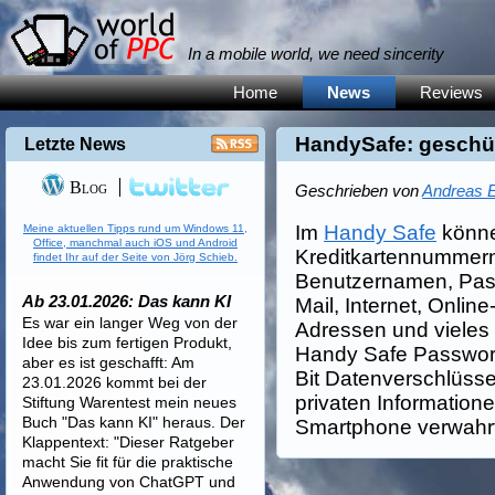
In a mobile world, we need sincerity
Home
News
Reviews
HandySafe: geschüt
Letzte News
Blog
Geschrieben von
Andreas E
Im
Handy Safe
könne
Meine aktuellen Tipps rund um Windows 11,
Office, manchmal auch iOS und Android
Kreditkartennummer
findet Ihr auf der Seite von Jörg Schieb.
Benutzernamen, Pass
Ab 23.01.2026: Das kann KI
Mail, Internet, Onlin
Es war ein langer Weg von der
Adressen und vieles
Idee bis zum fertigen Produkt,
Handy Safe Passwort
aber es ist geschafft: Am
Bit Datenverschlüsse
23.01.2026 kommt bei der
privaten Information
Stiftung Warentest mein neues
Buch "Das kann KI" heraus. Der
Smartphone verwahrt
Klappentext: "Dieser Ratgeber
macht Sie fit für die praktische
Anwendung von ChatGPT und