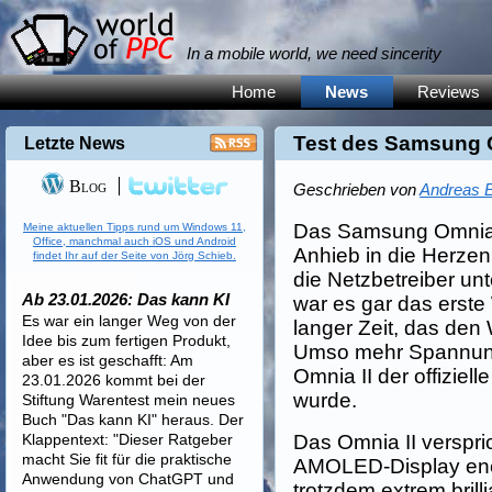
In a mobile world, we need sincerity
Home
News
Reviews
Test des Samsung O
Letzte News
Blog
Geschrieben von
Andreas E
Das Samsung Omnia 
Meine aktuellen Tipps rund um Windows 11,
Office, manchmal auch iOS und Android
Anhieb in die Herzen
findet Ihr auf der Seite von Jörg Schieb.
die Netzbetreiber un
Ab 23.01.2026: Das kann KI
war es gar das erste
Es war ein langer Weg von der
langer Zeit, das den
Idee bis zum fertigen Produkt,
Umso mehr Spannung 
aber es ist geschafft: Am
Omnia II der offiziel
23.01.2026 kommt bei der
wurde.
Stiftung Warentest mein neues
Buch "Das kann KI" heraus. Der
Klappentext: "Dieser Ratgeber
Das Omnia II verspr
macht Sie fit für die praktische
AMOLED-Display ene
Anwendung von ChatGPT und
trotzdem extrem brill