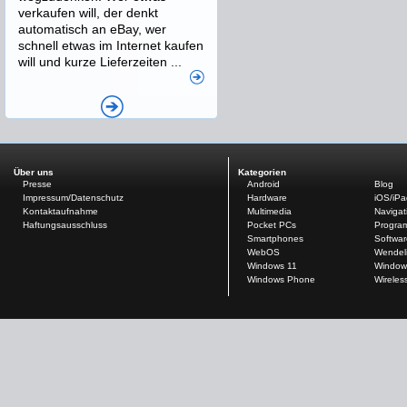
verkaufen will, der denkt
automatisch an eBay, wer
schnell etwas im Internet kaufen
will und kurze Lieferzeiten ...
Über uns
Kategorien
Presse
Android
Blog
Impressum/Datenschutz
Hardware
iOS/iP
Kontaktaufnahme
Multimedia
Navigat
Haftungsausschluss
Pocket PCs
Progra
Smartphones
Softwar
WebOS
Wendel
Windows 11
Window
Windows Phone
Wireles