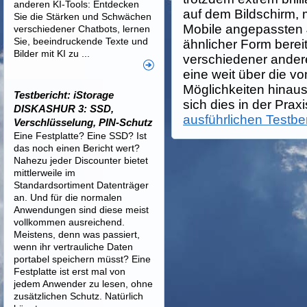
anderen KI-Tools: Entdecken
auf dem Bildschirm, 
Sie die Stärken und Schwächen
Mobile angepassten J
verschiedener Chatbots, lernen
Sie, beeindruckende Texte und
ähnlicher Form bere
Bilder mit KI zu ...
verschiedener andere
eine weit über die 
Möglichkeiten hinau
Testbericht: iStorage
sich dies in der Praxis
DISKASHUR 3: SSD,
ausführlichen Testber
Verschlüsselung, PIN-Schutz
Eine Festplatte? Eine SSD? Ist
das noch einen Bericht wert?
Nahezu jeder Discounter bietet
mittlerweile im
Standardsortiment Datenträger
an. Und für die normalen
Anwendungen sind diese meist
vollkommen ausreichend.
Meistens, denn was passiert,
wenn ihr vertrauliche Daten
portabel speichern müsst? Eine
Festplatte ist erst mal von
jedem Anwender zu lesen, ohne
zusätzlichen Schutz. Natürlich