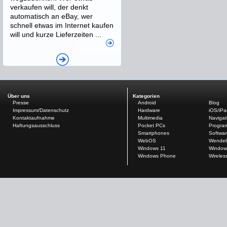
verkaufen will, der denkt
automatisch an eBay, wer
schnell etwas im Internet kaufen
will und kurze Lieferzeiten ...
Über uns
Kategorien
Presse
Android
Blog
Impressum/Datenschutz
Hardware
iOS/iP
Kontaktaufnahme
Multimedia
Navigat
Haftungsausschluss
Pocket PCs
Progra
Smartphones
Softwar
WebOS
Wendel
Windows 11
Window
Windows Phone
Wireles