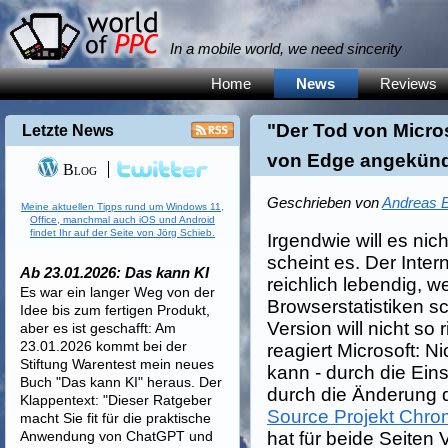
In a mobile world, we need sincerity
Home
News
Reviews
"Der Tod von Micro
Letzte News
von Edge angekünd
Blog
Geschrieben von
Andreas E
Meine aktuellen Tipps rund um Windows 11,
Office, manchmal auch iOS und Android
findet Ihr auf der Seite von Jörg Schieb.
Irgendwie will es nic
scheint es. Der Intern
Ab 23.01.2026: Das kann KI
reichlich lebendig, w
Es war ein langer Weg von der
Browserstatistiken s
Idee bis zum fertigen Produkt,
Version will nicht so 
aber es ist geschafft: Am
23.01.2026 kommt bei der
reagiert Microsoft: N
Stiftung Warentest mein neues
kann - durch die Ein
Buch "Das kann KI" heraus. Der
durch die Änderung 
Klappentext: "Dieser Ratgeber
Source Projekt Chro
macht Sie fit für die praktische
Anwendung von ChatGPT und
hat für beide Seiten V