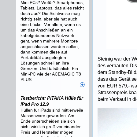
Mini PCs? Wofür? Smartphones,
Tablets, Laptops, das alles reicht
doch aus? Die Sichtweise mag
richtig sein, aber sie hat auch
eine Lücke: Vor allem, wenn es
um das Anschließen an ein
kabelgebundenes Netzwerk
geht, wenn mehrere Monitore
angeschlossen werden sollen,
dann kommen diese auf
Portabilität ausgelegten
Steinig war der W
Lösungen schnell an ihre
des verbauten Dis
Grenzen. Und tatsächlich: Ein
dem Standby-Bilds
Mini-PC wie der ACEMAGIC T8
dass das Gerät se
PLUS ...
von EUR 579,- war 
Strassenpreis kna
Testbericht: PITAKA Hülle für
beim Verkauf in 
iPad Pro 12.9
Hüllen für iPads sind mittlerweile
Massenware geworden. Am
Ende unterscheiden sie sich
nicht wirklich groß voneinander,
Preis und Hersteller mögen