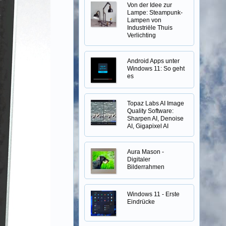
Von der Idee zur
Lampe: Steampunk-
Lampen von
Industriële Thuis
Verlichting
Android Apps unter
Windows 11: So geht
es
Topaz Labs AI Image
Quality Software:
Sharpen AI, Denoise
AI, Gigapixel AI
Aura Mason -
Digitaler
Bilderrahmen
Windows 11 - Erste
Eindrücke