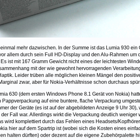
t einmal mehr dazwischen. In der Summe ist das Lumia 930 ein
vor allem durch sein Full HD-Display und den Alu-Rahmen um 
. Es ist mit 167 Gramm Gewicht nicht eines der leichtesten Wi
usammenhang mit der wie gewohnt hervorragenden Verarbeitung
Haptik. Leider trüben alle möglichen kleinen Mängel den positiv
arginal zwar, aber für Nokia-Verhältnisse schon durchaus spür
mia 630 (dem ersten Windows Phone 8.1 Gerät von Nokia) hatt
Pappverpackung auf eine buntere, flache Verpackung umgestell
mer der Geräte (es ist auf der abgebildeten Anzeige 9 Uhr 30),
der Fall war. Allerdings wirkt die Verpackung deutlich weniger w
s wird komplettiert durch das Fehlen eines Headsets/Kopfhörers.
kia hier auf dem Spartrip ist (wobei sich die Kosten eines ein
n halten dürften) oder dezent auf die eigene Zubehörpalette hi