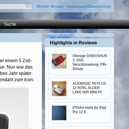
Mobile Version
Impressum/Datenschutz
Suche
Tweets by WorldofPPC
Highlights in Reviews
iStorage DISKASHUR
ei einem 5 Zoll-
3: SSD,
Verschlüsselung, PIN-
sse. Nun war das
Schutz
lbes Jahr später
endant zum Icon.
ACEMAGIC T8 PLUS
12 INTEL ALDER
LAKE N95 MINI PC
PITAKA Hülle für iPad
Pro 12.9