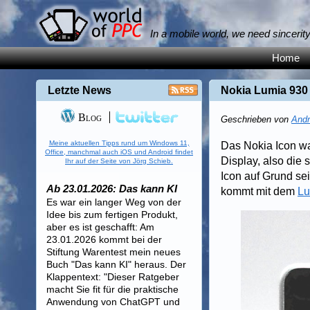
In a mobile world, we need sincerit
Home
Letzte News
Nokia Lumia 930
Blog
Geschrieben von
Andr
Meine aktuellen Tipps rund um Windows 11,
Das Nokia Icon war
Office, manchmal auch iOS und Android findet
Display, also die
Ihr auf der Seite von Jörg Schieb.
Icon auf Grund se
Ab 23.01.2026: Das kann KI
kommt mit dem
Lu
Es war ein langer Weg von der
Idee bis zum fertigen Produkt,
aber es ist geschafft: Am
23.01.2026 kommt bei der
Stiftung Warentest mein neues
Buch "Das kann KI" heraus. Der
Klappentext: "Dieser Ratgeber
macht Sie fit für die praktische
Anwendung von ChatGPT und