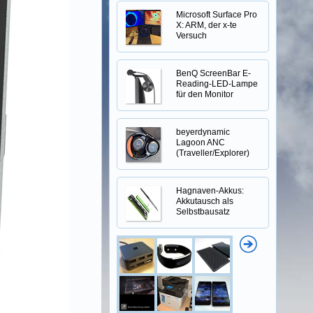
Microsoft Surface Pro
X: ARM, der x-te
Versuch
BenQ ScreenBar E-
Reading-LED-Lampe
für den Monitor
beyerdynamic
Lagoon ANC
(Traveller/Explorer)
Hagnaven-Akkus:
Akkutausch als
Selbstbausatz