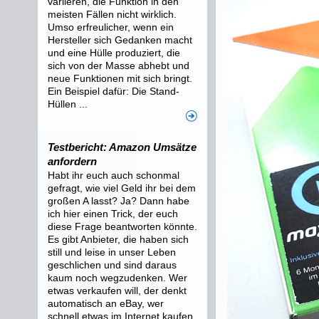
variieren, die Funktion in den
meisten Fällen nicht wirklich.
Umso erfreulicher, wenn ein
Hersteller sich Gedanken macht
und eine Hülle produziert, die
sich von der Masse abhebt und
neue Funktionen mit sich bringt.
Ein Beispiel dafür: Die Stand-
Hüllen ...
Testbericht: Amazon Umsätze
anfordern
Habt ihr euch auch schonmal
gefragt, wie viel Geld ihr bei dem
großen A lasst? Ja? Dann habe
ich hier einen Trick, der euch
diese Frage beantworten könnte.
Es gibt Anbieter, die haben sich
still und leise in unser Leben
geschlichen und sind daraus
kaum noch wegzudenken. Wer
etwas verkaufen will, der denkt
automatisch an eBay, wer
schnell etwas im Internet kaufen