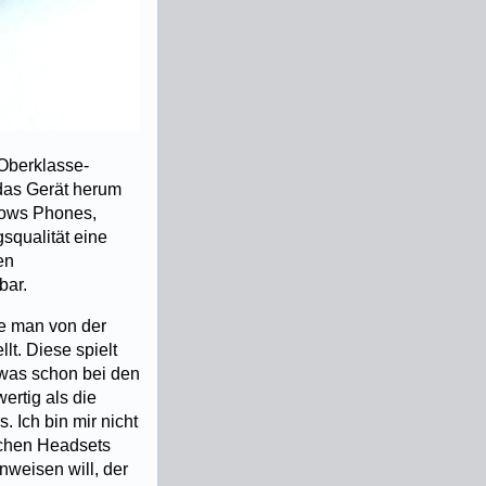
 Oberklasse-
das Gerät herum
ndows Phones,
squalität eine
en
bar.
e man von der
t. Diese spielt
 was schon bei den
ertig als die
 Ich bin mir nicht
fachen Headsets
nweisen will, der