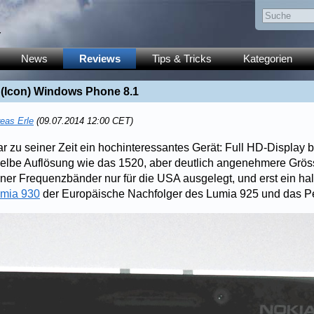
y
News
Reviews
Tips & Tricks
Kategorien
 (Icon) Windows Phone 8.1
eas Erle
(09.07.2014 12:00 CET)
 zu seiner Zeit ein hochinteressantes Gerät: Full HD-Display b
 selbe Auflösung wie das 1520, aber deutlich angenehmere Grö
iner Frequenzbänder nur für die USA ausgelegt, und erst ein ha
mia 930
der Europäische Nachfolger des Lumia 925 und das P