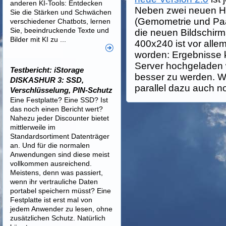
anderen KI-Tools: Entdecken
Neben zwei neuen H
Sie die Stärken und Schwächen
(Gemometrie und Paa
verschiedener Chatbots, lernen
Sie, beeindruckende Texte und
die neuen Bildschir
Bilder mit KI zu ...
400x240 ist vor allem
worden: Ergebnisse 
Server hochgeladen w
Testbericht: iStorage
besser zu werden. We
DISKASHUR 3: SSD,
parallel dazu auch no
Verschlüsselung, PIN-Schutz
Eine Festplatte? Eine SSD? Ist
das noch einen Bericht wert?
Nahezu jeder Discounter bietet
mittlerweile im
Standardsortiment Datenträger
an. Und für die normalen
Anwendungen sind diese meist
vollkommen ausreichend.
Meistens, denn was passiert,
wenn ihr vertrauliche Daten
portabel speichern müsst? Eine
Festplatte ist erst mal von
jedem Anwender zu lesen, ohne
zusätzlichen Schutz. Natürlich