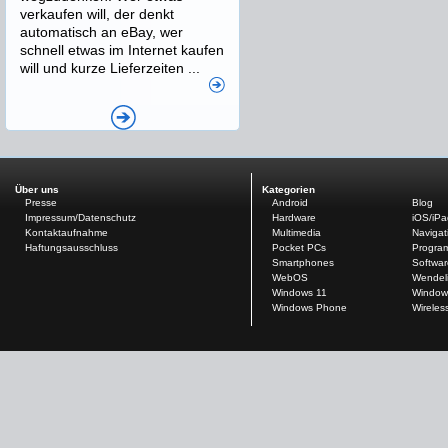
verkaufen will, der denkt
automatisch an eBay, wer
schnell etwas im Internet kaufen
will und kurze Lieferzeiten ...
Über uns
Kategorien
Presse
Android
Blog
Impressum/Datenschutz
Hardware
iOS/iP
Kontaktaufnahme
Multimedia
Navigat
Haftungsausschluss
Pocket PCs
Progra
Smartphones
Softwar
WebOS
Wendel
Windows 11
Window
Windows Phone
Wireles