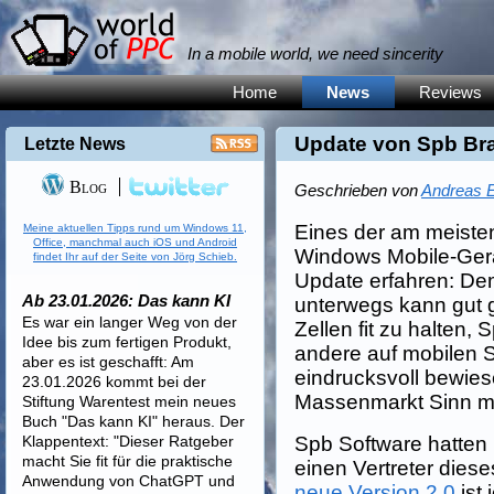
In a mobile world, we need sincerity
Home
News
Reviews
Update von Spb Bra
Letzte News
Blog
Geschrieben von
Andreas E
Eines der am meisten
Meine aktuellen Tipps rund um Windows 11,
Office, manchmal auch iOS und Android
Windows Mobile-Gerä
findet Ihr auf der Seite von Jörg Schieb.
Update erfahren: Dem 
Ab 23.01.2026: Das kann KI
unterwegs kann gut 
Es war ein langer Weg von der
Zellen fit zu halten,
Idee bis zum fertigen Produkt,
andere auf mobilen 
aber es ist geschafft: Am
eindrucksvoll bewies
23.01.2026 kommt bei der
Massenmarkt Sinn m
Stiftung Warentest mein neues
Buch "Das kann KI" heraus. Der
Klappentext: "Dieser Ratgeber
Spb Software hatten 
macht Sie fit für die praktische
einen Vertreter dies
Anwendung von ChatGPT und
neue Version 2.0
ist 