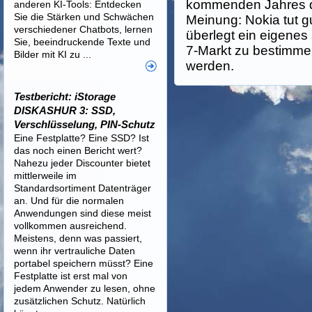
kommenden Jahres de
anderen KI-Tools: Entdecken
Sie die Stärken und Schwächen
Meinung: Nokia tut gu
verschiedener Chatbots, lernen
überlegt ein eigene
Sie, beeindruckende Texte und
7-Markt zu bestimmen
Bilder mit KI zu ...
werden.
Testbericht: iStorage
DISKASHUR 3: SSD,
Verschlüsselung, PIN-Schutz
Eine Festplatte? Eine SSD? Ist
das noch einen Bericht wert?
Nahezu jeder Discounter bietet
mittlerweile im
Standardsortiment Datenträger
an. Und für die normalen
Anwendungen sind diese meist
vollkommen ausreichend.
Meistens, denn was passiert,
wenn ihr vertrauliche Daten
portabel speichern müsst? Eine
Festplatte ist erst mal von
jedem Anwender zu lesen, ohne
zusätzlichen Schutz. Natürlich