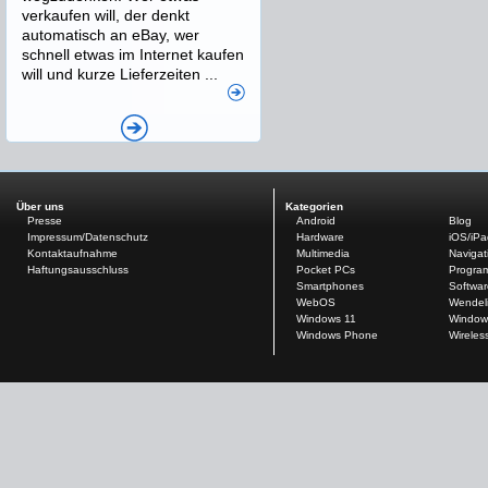
verkaufen will, der denkt
automatisch an eBay, wer
schnell etwas im Internet kaufen
will und kurze Lieferzeiten ...
Über uns
Kategorien
Presse
Android
Blog
Impressum/Datenschutz
Hardware
iOS/iP
Kontaktaufnahme
Multimedia
Navigat
Haftungsausschluss
Pocket PCs
Progra
Smartphones
Softwar
WebOS
Wendel
Windows 11
Window
Windows Phone
Wireles