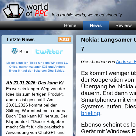
In a mobile world, we need sincerity
Home
News
Reviews
Nokia: Langsamer 
Letzte News
7
Blog
Geschrieben von
Andreas E
Meine aktuellen Tipps rund um Windows 11,
Office, manchmal auch iOS und Android
findet Ihr auf der Seite von Jörg Schieb.
Es kommt weniger üb
der Kooperation von 
Ab 23.01.2026: Das kann KI
Übergang bei Nokia w
Es war ein langer Weg von der
dauern. Erst dann wir
Idee bis zum fertigen Produkt,
Smartphones mit eine
aber es ist geschafft: Am
23.01.2026 kommt bei der
Systems laufen. Dies
Stiftung Warentest mein neues
briefing
.
Buch "Das kann KI" heraus. Der
Klappentext: "Dieser Ratgeber
Ebenso scheint es lo
macht Sie fit für die praktische
Gerät mit Windows P
Anwendung von ChatGPT und