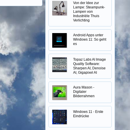
Von der Idee zur
Lampe: Steampunk-
Lampen von
Industriële Thuis
Verlichting
Android Apps unter
Windows 11: So geht
es
Topaz Labs AI Image
Quality Software:
Sharpen AI, Denoise
AI, Gigapixel AI
Aura Mason -
Digitaler
Bilderrahmen
Windows 11 - Erste
Eindrücke