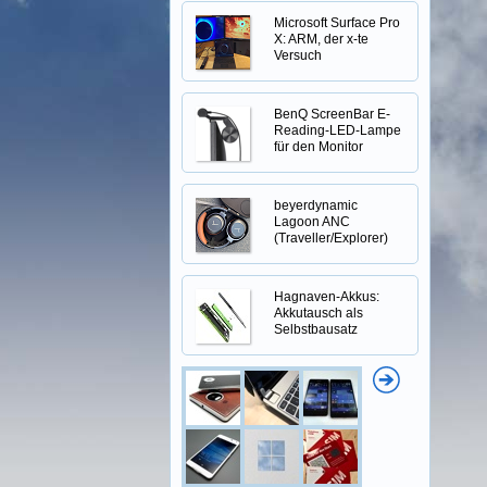
Microsoft Surface Pro
X: ARM, der x-te
Versuch
BenQ ScreenBar E-
Reading-LED-Lampe
für den Monitor
beyerdynamic
Lagoon ANC
(Traveller/Explorer)
Hagnaven-Akkus:
Akkutausch als
Selbstbausatz