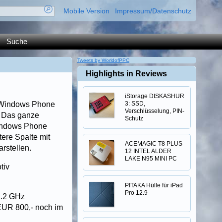
Mobile Version
Impressum/Datenschutz
Suche
Tweets by WorldofPPC
Highlights in Reviews
iStorage DISKASHUR
 Windows Phone
3: SSD,
Verschlüsselung, PIN-
. Das ganze
Schutz
Windows Phone
ere Spalte mit
ACEMAGIC T8 PLUS
rstellen.
12 INTEL ALDER
LAKE N95 MINI PC
tiv
PITAKA Hülle für iPad
Pro 12.9
2.2 GHz
e EUR 800,- noch im