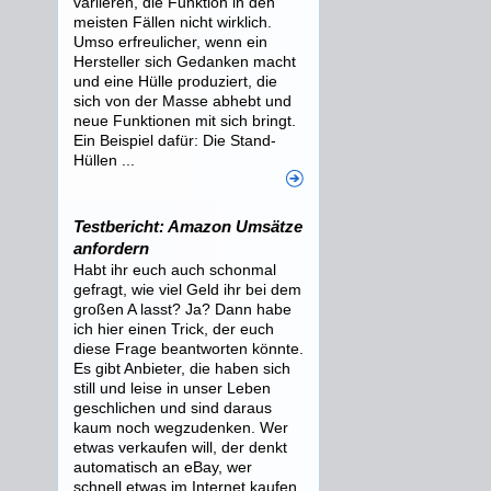
variieren, die Funktion in den
meisten Fällen nicht wirklich.
Umso erfreulicher, wenn ein
Hersteller sich Gedanken macht
und eine Hülle produziert, die
sich von der Masse abhebt und
neue Funktionen mit sich bringt.
Ein Beispiel dafür: Die Stand-
Hüllen ...
Testbericht: Amazon Umsätze
anfordern
Habt ihr euch auch schonmal
gefragt, wie viel Geld ihr bei dem
großen A lasst? Ja? Dann habe
ich hier einen Trick, der euch
diese Frage beantworten könnte.
Es gibt Anbieter, die haben sich
still und leise in unser Leben
geschlichen und sind daraus
kaum noch wegzudenken. Wer
etwas verkaufen will, der denkt
automatisch an eBay, wer
schnell etwas im Internet kaufen