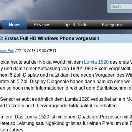
y
News
Reviews
Tips & Tricks
Kategorien
: Erstes Full HD Windows Phone vorgestellt
eas Erle
(22.10.2013 16:00 CET)
Nokia heute auf der Nokia World mit dem
Lumia 1520
das erste
ay und damit einer Auföäsung von 1920*1080 Pixeln vorgestellt
einem 6 Zoll-Display und nutzt damit die neuen Vorgaben des 
räte ab 5 Zoll Display-Diagonale haben dann nämlich eine weit
n so noch mehr Informationen direkt auf dem Startbildschirm da
Sensor erlaubt es ähnlich dem Lumia 1020 verlustfrei an ein Mo
 trotzdem noch hervorragende Bildqualität zu erhalten.
emiere: Das Lumia 1520 ist mit einem Quadcore-Prozessor mit 
ietet so Leistung satt. Ngekündigt ist es für einen Preis um di
esen Jahres.