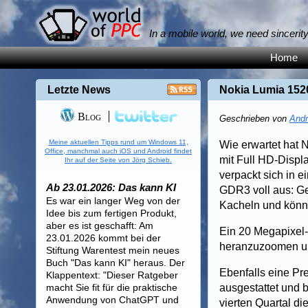
In a mobile world, we need sincerit
Home
Letzte News
Nokia Lumia 1520
Blog
Geschrieben von
Andr
Meine aktuellen Tipps rund um Windows 11,
Wie erwartet hat 
Office, manchmal auch iOS und Android findet
mit Full HD-Displ
Ihr auf der Seite von Jörg Schieb.
verpackt sich in 
Ab 23.01.2026: Das kann KI
GDR3 voll aus: Ge
Es war ein langer Weg von der
Kacheln und könne
Idee bis zum fertigen Produkt,
aber es ist geschafft: Am
Ein 20 Megapixel-
23.01.2026 kommt bei der
heranzuzoomen und
Stiftung Warentest mein neues
Buch "Das kann KI" heraus. Der
Ebenfalls eine Pr
Klappentext: "Dieser Ratgeber
macht Sie fit für die praktische
ausgestattet und b
Anwendung von ChatGPT und
vierten Quartal di