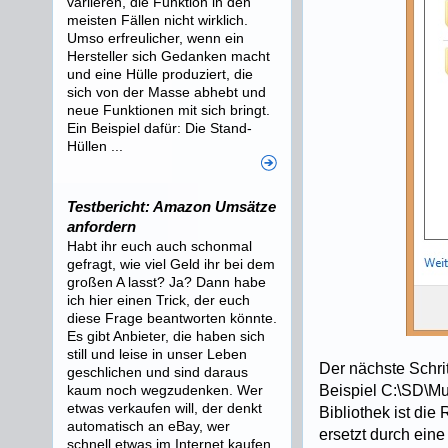
variieren, die Funktion in den
meisten Fällen nicht wirklich.
Umso erfreulicher, wenn ein
Hersteller sich Gedanken macht
und eine Hülle produziert, die
sich von der Masse abhebt und
neue Funktionen mit sich bringt.
Ein Beispiel dafür: Die Stand-
Hüllen ...
Testbericht: Amazon Umsätze
anfordern
Habt ihr euch auch schonmal
gefragt, wie viel Geld ihr bei dem
großen A lasst? Ja? Dann habe
ich hier einen Trick, der euch
diese Frage beantworten könnte.
Es gibt Anbieter, die haben sich
still und leise in unser Leben
Der nächste Schrit
geschlichen und sind daraus
Beispiel C:\SD\Mu
kaum noch wegzudenken. Wer
etwas verkaufen will, der denkt
Bibliothek ist di
automatisch an eBay, wer
ersetzt durch ein
schnell etwas im Internet kaufen