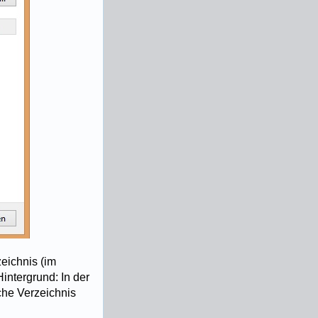
zeichnis (im
intergrund: In der
che Verzeichnis