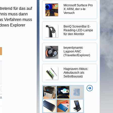
Microsoft Surface Pro
retend für das auf
X: ARM, der x-te
Versuch
chnis muss dann
das Verfahren muss
ndows Explorer
BenQ ScreenBar E-
Reading-LED-Lampe
für den Monitor
beyerdynamic
Lagoon ANC
(Traveller/Explorer)
Hagnaven-Akkus:
Akkutausch als
Selbstbausatz