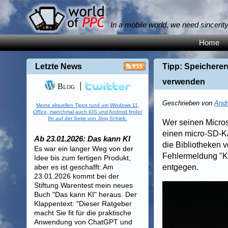
In a mobile world, we need sincerit
Home
Letzte News
Tipp: Speicherer
verwenden
Blog
Geschrieben von
Andr
Meine aktuellen Tipps rund um Windows 11,
Office, manchmal auch iOS und Android findet
Ihr auf der Seite von Jörg Schieb.
Wer seinen Microso
einen micro-SD-Ka
Ab 23.01.2026: Das kann KI
die Bibliotheken 
Es war ein langer Weg von der
Fehlermeldung "Ka
Idee bis zum fertigen Produkt,
aber es ist geschafft: Am
entgegen.
23.01.2026 kommt bei der
Stiftung Warentest mein neues
Buch "Das kann KI" heraus. Der
Klappentext: "Dieser Ratgeber
macht Sie fit für die praktische
Anwendung von ChatGPT und