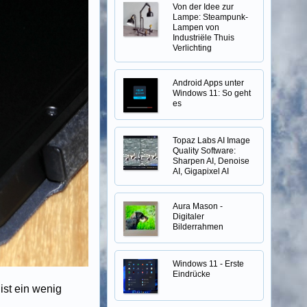
Von der Idee zur
Lampe: Steampunk-
Lampen von
Industriële Thuis
Verlichting
Android Apps unter
Windows 11: So geht
es
Topaz Labs AI Image
Quality Software:
Sharpen AI, Denoise
AI, Gigapixel AI
Aura Mason -
Digitaler
Bilderrahmen
Windows 11 - Erste
Eindrücke
ist ein wenig