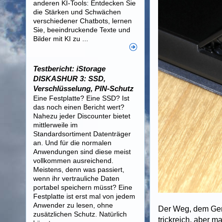
anderen KI-Tools: Entdecken Sie
die Stärken und Schwächen
verschiedener Chatbots, lernen
Sie, beeindruckende Texte und
Bilder mit KI zu ...
Testbericht: iStorage
DISKASHUR 3: SSD,
Verschlüsselung, PIN-Schutz
Eine Festplatte? Eine SSD? Ist
das noch einen Bericht wert?
Nahezu jeder Discounter bietet
mittlerweile im
Standardsortiment Datenträger
an. Und für die normalen
Anwendungen sind diese meist
vollkommen ausreichend.
Meistens, denn was passiert,
wenn ihr vertrauliche Daten
portabel speichern müsst? Eine
Festplatte ist erst mal von jedem
Anwender zu lesen, ohne
Der Weg, dem Gerä
zusätzlichen Schutz. Natürlich
trickreich, aber m