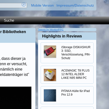
Mobile Version
Impressum/Datenschutz
Suche
Tweets by WorldofPPC
r Bibliotheken
Highlights in Reviews
iStorage DISKASHUR
3: SSD,
Verschlüsselung, PIN-
 dass dieser ja
Schutz
nn er versucht,
 nämlich eine
ACEMAGIC T8 PLUS
ldatenträger ist"
12 INTEL ALDER
LAKE N95 MINI PC
PITAKA Hülle für iPad
Pro 12.9