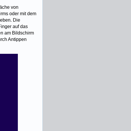
läche von
irms oder mit dem
geben. Die
Finger auf das
en am Bildschirm
urch Antippen