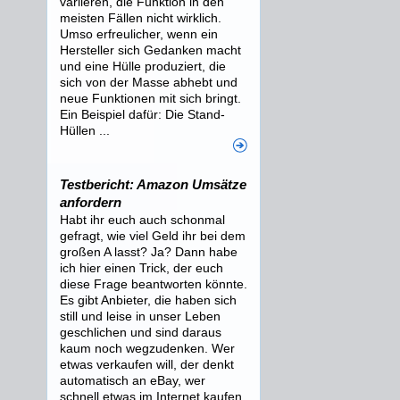
variieren, die Funktion in den
meisten Fällen nicht wirklich.
Umso erfreulicher, wenn ein
Hersteller sich Gedanken macht
und eine Hülle produziert, die
sich von der Masse abhebt und
neue Funktionen mit sich bringt.
Ein Beispiel dafür: Die Stand-
Hüllen ...
Testbericht: Amazon Umsätze
anfordern
Habt ihr euch auch schonmal
gefragt, wie viel Geld ihr bei dem
großen A lasst? Ja? Dann habe
ich hier einen Trick, der euch
diese Frage beantworten könnte.
Es gibt Anbieter, die haben sich
still und leise in unser Leben
geschlichen und sind daraus
kaum noch wegzudenken. Wer
etwas verkaufen will, der denkt
automatisch an eBay, wer
schnell etwas im Internet kaufen