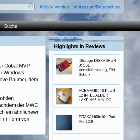
Mobile Version
Impressum/Datenschutz
Suche
Tweets by WorldofPPC
Highlights in Reviews
iStorage DISKASHUR
der Gobal MVP
3: SSD,
Verschlüsselung, PIN-
für Windows
Schutz
teve Ballmer, dem
ACEMAGIC T8 PLUS
12 INTEL ALDER
obilen
LAKE N95 MINI PC
. Nachdem der MWC
ch ein ähnlichewr
PITAKA Hülle für iPad
r in Form von
Pro 12.9