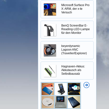
Microsoft Surface Pro
X: ARM, der x-te
Versuch
BenQ ScreenBar E-
Reading-LED-Lampe
für den Monitor
beyerdynamic
Lagoon ANC
(Traveller/Explorer)
Hagnaven-Akkus:
Akkutausch als
Selbstbausatz