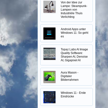
Von der Idee zur
Lampe: Steampunk-
Lampen von
Industriële Thuis
Verlichting
Android Apps unter
Windows 11: So geht
es
Topaz Labs AI Image
Quality Software:
Sharpen AI, Denoise
AI, Gigapixel AI
Aura Mason -
Digitaler
Bilderrahmen
Windows 11 - Erste
Eindrücke