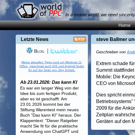
In a mobile world, we need sincerit
Home
Letzte News
steve Ballmer u
Blog
Geschrieben von
Andr
Meine aktuellen Tipps rund um Windows 11,
Extrem schade für
Office, manchmal auch iOS und Android findet
Summit stattfinde
Ihr auf der Seite von Jörg Schieb.
Mobile: Die Keyno
Ab 23.01.2026: Das kann KI
CEO von Microsoft
Es war ein langer Weg von der
Idee bis zum fertigen Produkt,
Dies spricht einm
aber es ist geschafft: Am
Betriebssystems"
23.01.2026 kommt bei der
2009 für die Ankü
Stiftung Warentest mein neues
Zeitplan wahrsche
Buch "Das kann KI" heraus. Der
Klappentext: "Dieser Ratgeber
Geräten auf den M
macht Sie fit für die praktische
Anwendung von ChatGPT und