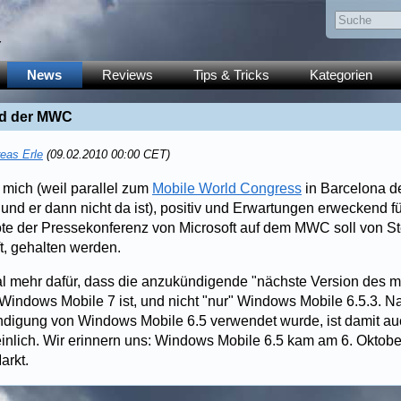
y
News
Reviews
Tips & Tricks
Kategorien
nd der MWC
eas Erle
(09.02.2010 00:00 CET)
 mich (weil parallel zum
Mobile World Congress
in Barcelona 
t und er dann nicht da ist), positiv und Erwartungen erweckend 
te der Pressekonferenz von Microsoft auf dem MWC soll von S
, gehalten werden.
al mehr dafür, dass die anzukündigende "nächste Version des m
 Windows Mobile 7 ist, und nicht "nur" Windows Mobile 6.5.3
ndigung von Windows Mobile 6.5 verwendet wurde, ist damit au
inlich. Wir erinnern uns: Windows Mobile 6.5 kam am 6. Oktobe
arkt.