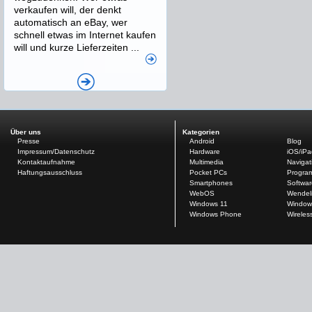
verkaufen will, der denkt
automatisch an eBay, wer
schnell etwas im Internet kaufen
will und kurze Lieferzeiten ...
Über uns
Kategorien
Presse
Android
Blog
Impressum/Datenschutz
Hardware
iOS/iP
Kontaktaufnahme
Multimedia
Navigat
Haftungsausschluss
Pocket PCs
Progra
Smartphones
Softwar
WebOS
Wendel
Windows 11
Window
Windows Phone
Wireles