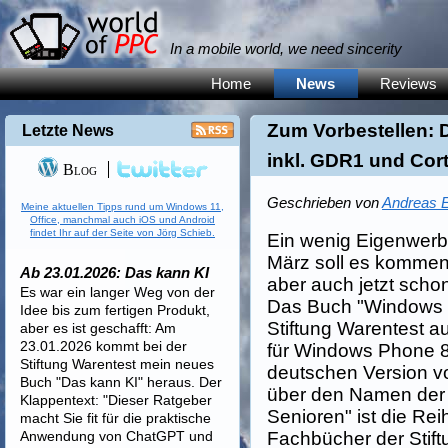
In a mobile world, we need sincerity
Home
News
Reviews
Zum Vorbestellen:
Letzte News
inkl. GDR1 und Cor
Blog
Geschrieben von
Andreas E
Meine aktuellen Tipps rund um Windows 11,
Office, manchmal auch iOS und Android
findet Ihr auf der Seite von Jörg Schieb.
Ein wenig Eigenwerbu
März soll es kommen
Ab 23.01.2026: Das kann KI
aber auch jetzt scho
Es war ein langer Weg von der
Das Buch "Windows P
Idee bis zum fertigen Produkt,
Stiftung Warentest a
aber es ist geschafft: Am
23.01.2026 kommt bei der
für Windows Phone 8
Stiftung Warentest mein neues
deutschen Version v
Buch "Das kann KI" heraus. Der
über den Namen der S
Klappentext: "Dieser Ratgeber
Senioren" ist die Reih
macht Sie fit für die praktische
Anwendung von ChatGPT und
Fachbücher der Stif