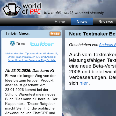
In a mobile world, we need sincerity
Home
News
Reviews
Neue Textmaker Be
Letzte News
Blog
Geschrieben von
Andreas E
Auch vom Textmaker 
Meine aktuellen Tipps rund um Windows 11,
Office, manchmal auch iOS und Android
leistungsfähigen Text
findet Ihr auf der Seite von Jörg Schieb.
eine neue Beta-Versio
Ab 23.01.2026: Das kann KI
2006 und bietet wich
Es war ein langer Weg von der
Verbesserungen. De
Idee bis zum fertigen Produkt,
sich
hier
.
aber es ist geschafft: Am
23.01.2026 kommt bei der
Stiftung Warentest mein neues
Buch "Das kann KI" heraus. Der
Klappentext: "Dieser Ratgeber
macht Sie fit für die praktische
Anwendung von ChatGPT und