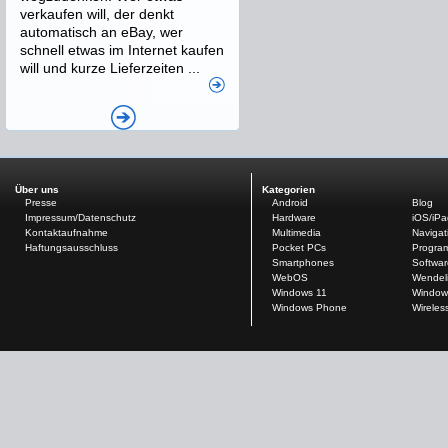
verkaufen will, der denkt
automatisch an eBay, wer
schnell etwas im Internet kaufen
will und kurze Lieferzeiten ...
Über uns
Kategorien
Presse
Android
Blog
Impressum/Datenschutz
Hardware
iOS/iP
Kontaktaufnahme
Multimedia
Navigat
Haftungsausschluss
Pocket PCs
Progra
Smartphones
Softwar
WebOS
Wendel
Windows 11
Window
Windows Phone
Wireles