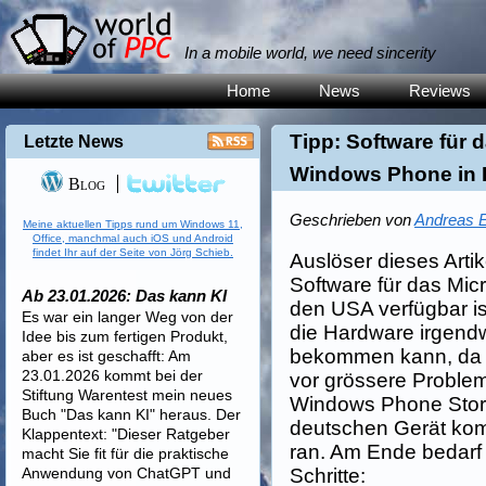
In a mobile world, we need sincerity
Home
News
Reviews
Tipp: Software für 
Letzte News
Windows Phone in 
Blog
Geschrieben von
Andreas E
Meine aktuellen Tipps rund um Windows 11,
Office, manchmal auch iOS und Android
findet Ihr auf der Seite von Jörg Schieb.
Auslöser dieses Artik
Software für das Micr
Ab 23.01.2026: Das kann KI
den USA verfügbar i
Es war ein langer Weg von der
die Hardware irgendw
Idee bis zum fertigen Produkt,
bekommen kann, da s
aber es ist geschafft: Am
23.01.2026 kommt bei der
vor grössere Problem
Stiftung Warentest mein neues
Windows Phone Store
Buch "Das kann KI" heraus. Der
deutschen Gerät kom
Klappentext: "Dieser Ratgeber
ran. Am Ende bedarf 
macht Sie fit für die praktische
Anwendung von ChatGPT und
Schritte: