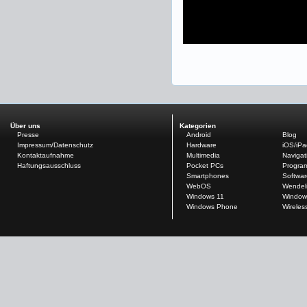
Über uns
Kategorien
Presse
Android
Blog
Impressum/Datenschutz
Hardware
iOS/iP
Kontaktaufnahme
Multimedia
Navigat
Haftungsausschluss
Pocket PCs
Progra
Smartphones
Softwar
WebOS
Wendel
Windows 11
Window
Windows Phone
Wireles