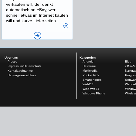
verkaufen will, der denkt
automatisch an eBay, wer
schnell etwas im Internet kaufen
will und kurze Lieferzeiten ...
Über uns
Kategorien
Presse
Android
Blog
Impressum/Datenschutz
Hardware
iOS/iP
Kontaktaufnahme
Multimedia
Navigat
Haftungsausschluss
Pocket PCs
Progra
Smartphones
Softwar
WebOS
Wendel
Windows 11
Window
Windows Phone
Wireles