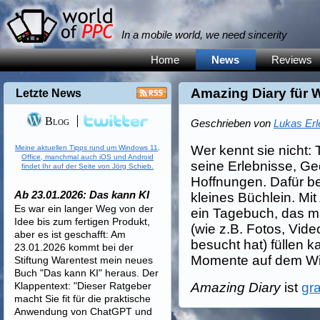
In a mobile world, we need sincerity
Home
News
Reviews
Amazing Diary für
Letzte News
Blog
Geschrieben von
Lukas Erl
Wer kennt sie nicht:
Meine aktuellen Tipps rund um Windows 11,
Office, manchmal auch iOS und Android
seine Erlebnisse, Ge
findet Ihr auf der Seite von Jörg Schieb.
Hoffnungen. Dafür be
Ab 23.01.2026: Das kann KI
kleines Büchlein. Mi
Es war ein langer Weg von der
ein Tagebuch, das ma
Idee bis zum fertigen Produkt,
(wie z.B. Fotos, Vid
aber es ist geschafft: Am
besucht hat) füllen 
23.01.2026 kommt bei der
Momente auf dem Wi
Stiftung Warentest mein neues
Buch "Das kann KI" heraus. Der
Klappentext: "Dieser Ratgeber
Amazing Diary
ist
gra
macht Sie fit für die praktische
Anwendung von ChatGPT und