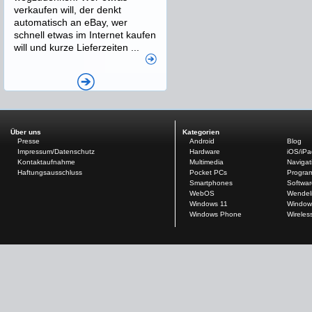
verkaufen will, der denkt
automatisch an eBay, wer
schnell etwas im Internet kaufen
will und kurze Lieferzeiten ...
Über uns
Kategorien
Presse
Android
Blog
Impressum/Datenschutz
Hardware
iOS/iP
Kontaktaufnahme
Multimedia
Navigat
Haftungsausschluss
Pocket PCs
Progra
Smartphones
Softwar
WebOS
Wendel
Windows 11
Window
Windows Phone
Wireles