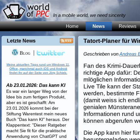
In a mobile world, we need sincerity
Home
News
Reviews
Tatort-Planer für 
Letzte News
Blog
Geschrieben von
Andreas E
Fan des Krimi-Dauerbr
Meine aktuellen Tipps rund um Windows 11,
Office, manchmal auch iOS und Android
richtige App dafür: De
findet Ihr auf der Seite von Jörg Schieb.
mlöglichen Informati
Ab 23.01.2026: Das kann KI
Live Tile kann der St
Es war ein langer Weg von der
werden, bestimmte 
Idee bis zum fertigen Produkt,
(damit weiss ich endl
aber es ist geschafft: Am
genialen Münsteraner T
23.01.2026 kommt bei der
Informationen rund u
Stiftung Warentest mein neues
Buch "Das kann KI" heraus. Der
können abgerufen we
Klappentext: "Dieser Ratgeber
macht Sie fit für die praktische
Die App kann hier fü
Anwendung von ChatGPT und
heruntergeladen wer