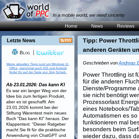
In a mobile world, we need sincerity
Home
News
Reviews
Tipp: Power Thrott
Letzte News
anderen Geräten un
Blog
Geschrieben von
Andreas E
Meine aktuellen Tipps rund um Windows 11,
Office, manchmal auch iOS und Android
findet Ihr auf der Seite von Jörg Schieb.
Power Throttling ist
für die anderen Fluch
Ab 23.01.2026: Das kann KI
Dienste/Programme 
Es war ein langer Weg von der
sie nicht benötigt w
Idee bis zum fertigen Produkt,
Prozessorlast Energi
aber es ist geschafft: Am
23.01.2026 kommt bei der
eines Notebooks/Tabl
Stiftung Warentest mein neues
Automatismen es so 
Buch "Das kann KI" heraus. Der
funktionieren mal bes
Klappentext: "Dieser Ratgeber
besonders beim Surf
macht Sie fit für die praktische
Anwendung von ChatGPT und
wieder dazu, dass 