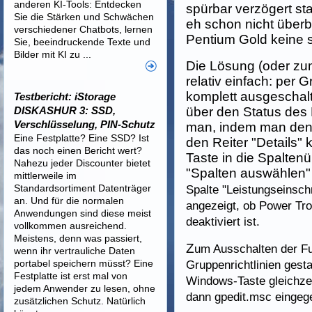
anderen KI-Tools: Entdecken
spürbar verzögert st
Sie die Stärken und Schwächen
eh schon nicht überb
verschiedener Chatbots, lernen
Pentium Gold keine s
Sie, beeindruckende Texte und
Bilder mit KI zu ...
Die Lösung (oder zum
relativ einfach: per 
komplett ausgeschalt
Testbericht: iStorage
DISKASHUR 3: SSD,
über den Status des
Verschlüsselung, PIN-Schutz
man, indem man den 
Eine Festplatte? Eine SSD? Ist
den Reiter "Details" k
das noch einen Bericht wert?
Taste in die Spalten
Nahezu jeder Discounter bietet
"Spalten auswählen
mittlerweile im
Standardsortiment Datenträger
Spalte "Leistungseinsch
an. Und für die normalen
angezeigt, ob Power Trott
Anwendungen sind diese meist
deaktiviert ist.
vollkommen ausreichend.
Meistens, denn was passiert,
Z
um Ausschalten der Fu
wenn ihr vertrauliche Daten
portabel speichern müsst? Eine
Gruppenrichtlinien gest
Festplatte ist erst mal von
Windows-Taste gleichzei
jedem Anwender zu lesen, ohne
dann gpedit.msc einge
zusätzlichen Schutz. Natürlich