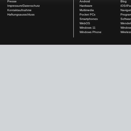
Presse
Android
Blog
Impressum/Datenschutz
Hardware
iOS/iP
Kontaktaufnahme
Multimedia
Navigat
Haftungsausschluss
Pocket PCs
Progra
Smartphones
Softwar
WebOS
Wendel
Windows 11
Window
Windows Phone
Wireles