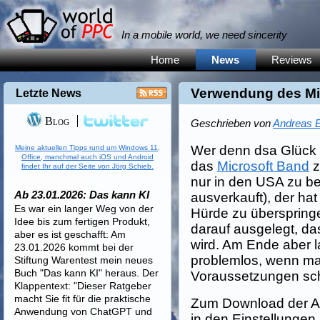
In a mobile world, we need sincerity
Home
News
Reviews
Verwendung des Mi
Letzte News
Blog
Geschrieben von
Andreas E
Wer denn dsa Glück h
Meine aktuellen Tipps rund um Windows 11,
Office, manchmal auch iOS und Android
das
Microsoft Band
z
findet Ihr auf der Seite von Jörg Schieb.
nur in den USA zu 
Ab 23.01.2026: Das kann KI
ausverkauft), der ha
Es war ein langer Weg von der
Hürde zu überspringe
Idee bis zum fertigen Produkt,
darauf ausgelegt, d
aber es ist geschafft: Am
wird. Am Ende aber 
23.01.2026 kommt bei der
problemlos, wenn ma
Stiftung Warentest mein neues
Buch "Das kann KI" heraus. Der
Voraussetzungen sch
Klappentext: "Dieser Ratgeber
macht Sie fit für die praktische
Zum Download der A
Anwendung von ChatGPT und
in den Einstellungen