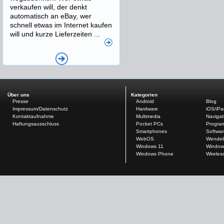
verkaufen will, der denkt
automatisch an eBay, wer
schnell etwas im Internet kaufen
will und kurze Lieferzeiten ...
Über uns
Kategorien
Presse
Android
Blog
Impressum/Datenschutz
Hardware
iOS/iP
Kontaktaufnahme
Multimedia
Navigat
Haftungsausschluss
Pocket PCs
Progra
Smartphones
Softwar
WebOS
Wendel
Windows 11
Window
Windows Phone
Wireles