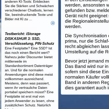
anderen KI-Tools: Entdecken
werden, ansonsten 
Sie die Stärken und Schwächen
gefunden bzw. meldet
verschiedener Chatbots, lernen
Sie, beeindruckende Texte und
Gerät nicht geeignet 
Bilder mit KI zu ...
die Regionaleinstell
werden.
Testbericht: iStorage
Die Synchronisation 
DISKASHUR 3: SSD,
prima, nur die Schlaf
Verschlüsselung, PIN-Schutz
recht abgleichen lasse
Eine Festplatte? Eine SSD? Ist
Umstellung auf die R
das noch einen Bericht wert?
Nahezu jeder Discounter bietet
Bevor jetzt jemand me
mittlerweile im
Standardsortiment Datenträger
Das Band wird nur in
an. Und für die normalen
sofern sind diese Ei
Anwendungen sind diese meist
normalen Käufer voll
vollkommen ausreichend.
Band in anderen Regi
Meistens, denn was passiert,
dies garantiert auch 
wenn ihr vertrauliche Daten
portabel speichern müsst? Eine
Festplatte ist erst mal von
jedem Anwender zu lesen, ohne
zusätzlichen Schutz. Natürlich