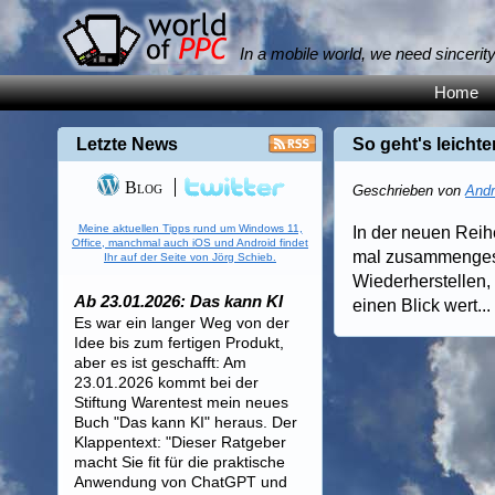
In a mobile world, we need sincerit
Home
Letzte News
So geht's leicht
Blog
Geschrieben von
Andr
Meine aktuellen Tipps rund um Windows 11,
In der neuen Reih
Office, manchmal auch iOS und Android findet
mal zusammengesc
Ihr auf der Seite von Jörg Schieb.
Wiederherstellen, 
Ab 23.01.2026: Das kann KI
einen Blick wert... 
Es war ein langer Weg von der
Idee bis zum fertigen Produkt,
aber es ist geschafft: Am
23.01.2026 kommt bei der
Stiftung Warentest mein neues
Buch "Das kann KI" heraus. Der
Klappentext: "Dieser Ratgeber
macht Sie fit für die praktische
Anwendung von ChatGPT und