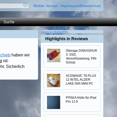
Mobile Version
Impressum/Datenschutz
Suche
Tweets by WorldofPPC
Highlights in Reviews
iStorage DISKASHUR
Schieb
haben wir
3: SSD,
Verschlüsselung, PIN-
 ist:
Schutz
hr. Sicherlich
ACEMAGIC T8 PLUS
12 INTEL ALDER
LAKE N95 MINI PC
PITAKA Hülle für iPad
Pro 12.9