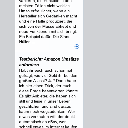
variieren, die Funktion in den
meisten Fällen nicht wirklich.
Umso erfreulicher, wenn ein
Hersteller sich Gedanken macht
und eine Hülle produziert, die
sich von der Masse abhebt und
neue Funktionen mit sich bringt.
Ein Beispiel dafür: Die Stand-
Hüllen ...
Testbericht: Amazon Umsätze
anfordern
Habt ihr euch auch schonmal
gefragt, wie viel Geld ihr bei dem
großen A lasst? Ja? Dann habe
ich hier einen Trick, der euch
diese Frage beantworten könnte.
Es gibt Anbieter, die haben sich
still und leise in unser Leben
geschlichen und sind daraus
kaum noch wegzudenken. Wer
etwas verkaufen will, der denkt
automatisch an eBay, wer
schnell etwas im Internet kaufen