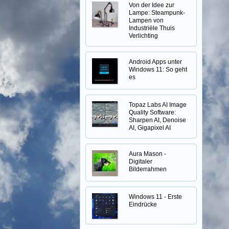
Von der Idee zur
Lampe: Steampunk-
Lampen von
Industriële Thuis
Verlichting
Android Apps unter
Windows 11: So geht
es
Topaz Labs AI Image
Quality Software:
Sharpen AI, Denoise
AI, Gigapixel AI
Aura Mason -
Digitaler
Bilderrahmen
Windows 11 - Erste
Eindrücke