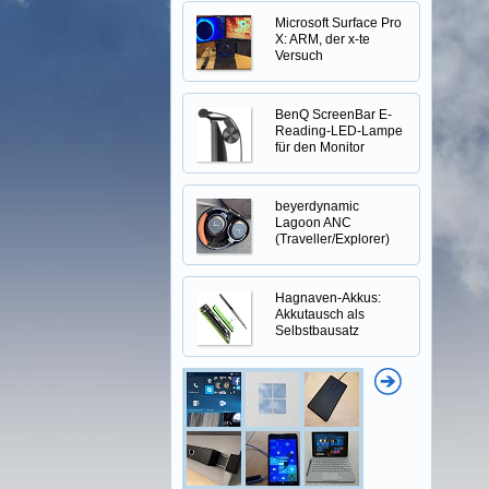
Microsoft Surface Pro
X: ARM, der x-te
Versuch
BenQ ScreenBar E-
Reading-LED-Lampe
für den Monitor
beyerdynamic
Lagoon ANC
(Traveller/Explorer)
Hagnaven-Akkus:
Akkutausch als
Selbstbausatz