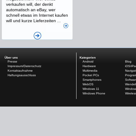
verkaufen will, der denkt
automatisch an eBay, wer
schnell etwas im Internet kaufen
will und kurze Lieferzeiten ...
Über uns
Kategorien
Presse
Android
Blog
Impressum/Datenschutz
Hardware
iOS/iP
Kontaktaufnahme
Multimedia
Navigat
Haftungsausschluss
Pocket PCs
Progra
Smartphones
Softwar
WebOS
Wendel
Windows 11
Window
Windows Phone
Wireles