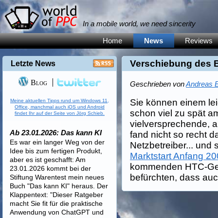
In a mobile world, we need sincerity
Home
News
Reviews
Verschiebung des 
Letzte News
Blog
Geschrieben von
Andreas E
Sie können einem le
Meine aktuellen Tipps rund um Windows 11,
Office, manchmal auch iOS und Android
schon viel zu spät a
findet Ihr auf der Seite von Jörg Schieb.
vielversprechende, a
Ab 23.01.2026: Das kann KI
fand nicht so recht d
Es war ein langer Weg von der
Netzbetreiber... und
Idee bis zum fertigen Produkt,
Marktstart Anfang 2
aber es ist geschafft: Am
kommenden HTC-Gerä
23.01.2026 kommt bei der
befürchten, dass auch
Stiftung Warentest mein neues
Buch "Das kann KI" heraus. Der
Klappentext: "Dieser Ratgeber
macht Sie fit für die praktische
Anwendung von ChatGPT und