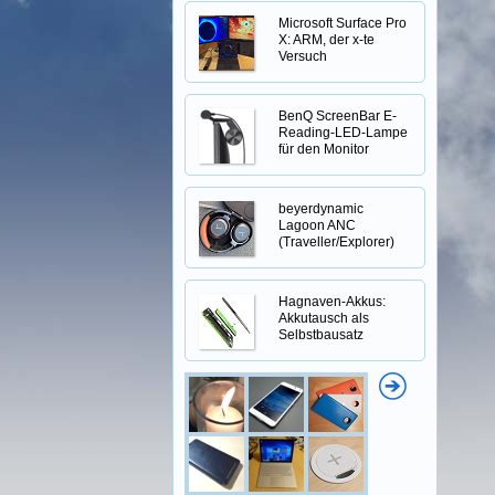
Microsoft Surface Pro
X: ARM, der x-te
Versuch
BenQ ScreenBar E-
Reading-LED-Lampe
für den Monitor
beyerdynamic
Lagoon ANC
(Traveller/Explorer)
Hagnaven-Akkus:
Akkutausch als
Selbstbausatz