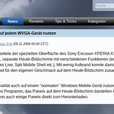
y
News
Reviews
Tips & Tricks
Kategorien
uf jedem WVGA-Gerät nutzen
eas Erle
(09.11.2009 00:00 CET)
orteile der speziellen Oberfläche des Sony Ericsson XPERIA X
 separate Heute-Bildschirme mit verschiedenen Funktionen (w
 Live, Spb Mobile Shell etc.). Mit wenig Aufwand konnte dam
bot für den eigenen Geschmack auf dem Heute-Bildschirm zusa
alität auch auf einem "normalen" Windows Mobile-Gerät nutzen
es Programm, das Panels auf dem Heute-Bildschirm darstellen 
dann auch einige Panels direkt zum Herunterladen.