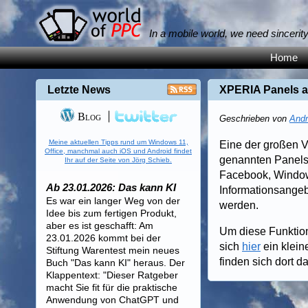
In a mobile world, we need sincerit
Home
Letzte News
XPERIA Panels a
Blog
Geschrieben von
Andr
Meine aktuellen Tipps rund um Windows 11,
Eine der großen V
Office, manchmal auch iOS und Android findet
genannten Panels,
Ihr auf der Seite von Jörg Schieb.
Facebook, Windows
Ab 23.01.2026: Das kann KI
Informationsange
Es war ein langer Weg von der
werden.
Idee bis zum fertigen Produkt,
aber es ist geschafft: Am
Um diese Funktion
23.01.2026 kommt bei der
sich
hier
ein klein
Stiftung Warentest mein neues
finden sich dort 
Buch "Das kann KI" heraus. Der
Klappentext: "Dieser Ratgeber
macht Sie fit für die praktische
Anwendung von ChatGPT und