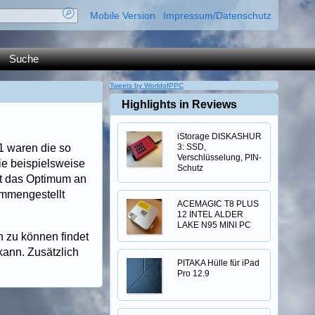
Mobile Version
Impressum/Datenschutz
Suche
Tweets by WorldofPPC
Highlights in Reviews
iStorage DISKASHUR
1 waren die so
3: SSD,
Verschlüsselung, PIN-
ie beispielsweise
Schutz
it das Optimum an
mmengestellt
ACEMAGIC T8 PLUS
12 INTEL ALDER
LAKE N95 MINI PC
 zu können findet
kann. Zusätzlich
PITAKA Hülle für iPad
Pro 12.9