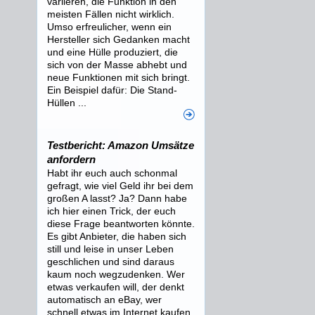
variieren, die Funktion in den
meisten Fällen nicht wirklich.
Umso erfreulicher, wenn ein
Hersteller sich Gedanken macht
und eine Hülle produziert, die
sich von der Masse abhebt und
neue Funktionen mit sich bringt.
Ein Beispiel dafür: Die Stand-
Hüllen ...
Testbericht: Amazon Umsätze
anfordern
Habt ihr euch auch schonmal
gefragt, wie viel Geld ihr bei dem
großen A lasst? Ja? Dann habe
ich hier einen Trick, der euch
diese Frage beantworten könnte.
Es gibt Anbieter, die haben sich
still und leise in unser Leben
geschlichen und sind daraus
kaum noch wegzudenken. Wer
etwas verkaufen will, der denkt
automatisch an eBay, wer
schnell etwas im Internet kaufen