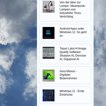
Von der Idee zur
Lampe: Steampunk-
Lampen von
Industriële Thuis
Verlichting
Android Apps unter
Windows 11: So geht
es
Topaz Labs AI Image
Quality Software:
Sharpen AI, Denoise
AI, Gigapixel AI
Aura Mason -
Digitaler
Bilderrahmen
Windows 11 - Erste
Eindrücke