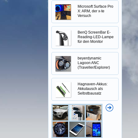
Microsoft Surface Pro
X: ARM, der x-te
Versuch
BenQ ScreenBar E-
Reading-LED-Lampe
für den Monitor
beyerdynamic
Lagoon ANC
(Traveller/Explorer)
Hagnaven-Akkus:
Akkutausch als
Selbstbausatz