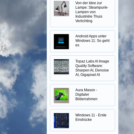
Von der Idee zur
Lampe: Steampunk-
Lampen von
Industriële Thuis
Verlichting
Android Apps unter
Windows 11: So geht
es
Topaz Labs AI Image
Quality Software:
Sharpen AI, Denoise
AI, Gigapixel AI
Aura Mason -
Digitaler
Bilderrahmen
Windows 11 - Erste
Eindrücke