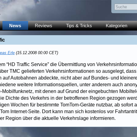
y
News
Reviews
Tips & Tricks
Kategorien
ic
eas Erle
(15.12.2008 00:00 CET)
em “HD Traffic Service” die Übermittlung von Verkehrsinformation
über TMC gelieferten Verkehrsinformationen so ausgelegt, dass 
 auf Autobahnen abdeckte, nicht aber auf Bundes- und kleiner
schiedene weitere Informationsquellen, unter anderem auch anon
Mobilfunknetz, mit denen auf Grund der eingebuchten Mobiltel
ie Dichte des Verkehrs in der betroffenen Region gezogen wer
einigen Wochen für bestimmte TomTom-Geräte nutzbar, ab sofort a
om Internet-Seite. Dort kann man sich kostenlos vor Fahrtantri
er Region über die aktuelle Verkehrslage informieren.