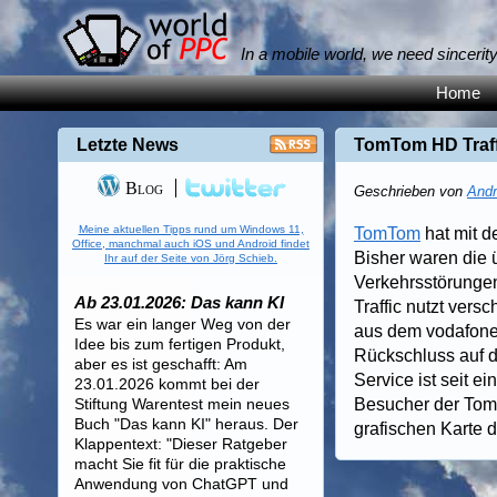
In a mobile world, we need sincerit
Home
Letzte News
TomTom HD Traff
Blog
Geschrieben von
Andr
Meine aktuellen Tipps rund um Windows 11,
TomTom
hat mit d
Office, manchmal auch iOS und Android findet
Bisher waren die 
Ihr auf der Seite von Jörg Schieb.
Verkehrsstörungen
Ab 23.01.2026: Das kann KI
Traffic nutzt ver
Es war ein langer Weg von der
aus dem vodafone-
Idee bis zum fertigen Produkt,
Rückschluss auf d
aber es ist geschafft: Am
Service ist seit 
23.01.2026 kommt bei der
Stiftung Warentest mein neues
Besucher der TomT
Buch "Das kann KI" heraus. Der
grafischen Karte d
Klappentext: "Dieser Ratgeber
macht Sie fit für die praktische
Anwendung von ChatGPT und