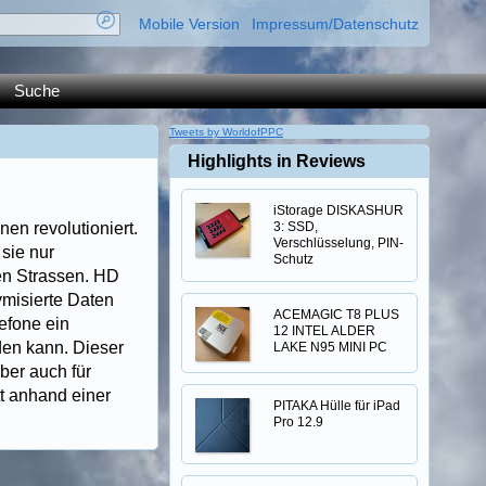
Mobile Version
Impressum/Datenschutz
Suche
Tweets by WorldofPPC
Highlights in Reviews
iStorage DISKASHUR
en revolutioniert.
3: SSD,
Verschlüsselung, PIN-
sie nur
Schutz
en Strassen. HD
ymisierte Daten
ACEMAGIC T8 PLUS
efone ein
12 INTEL ALDER
den kann. Dieser
LAKE N95 MINI PC
ber auch für
tt anhand einer
PITAKA Hülle für iPad
Pro 12.9