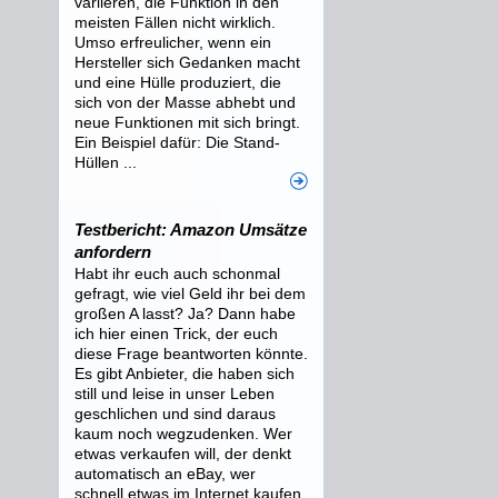
variieren, die Funktion in den
meisten Fällen nicht wirklich.
Umso erfreulicher, wenn ein
Hersteller sich Gedanken macht
und eine Hülle produziert, die
sich von der Masse abhebt und
neue Funktionen mit sich bringt.
Ein Beispiel dafür: Die Stand-
Hüllen ...
Testbericht: Amazon Umsätze
anfordern
Habt ihr euch auch schonmal
gefragt, wie viel Geld ihr bei dem
großen A lasst? Ja? Dann habe
ich hier einen Trick, der euch
diese Frage beantworten könnte.
Es gibt Anbieter, die haben sich
still und leise in unser Leben
geschlichen und sind daraus
kaum noch wegzudenken. Wer
etwas verkaufen will, der denkt
automatisch an eBay, wer
schnell etwas im Internet kaufen